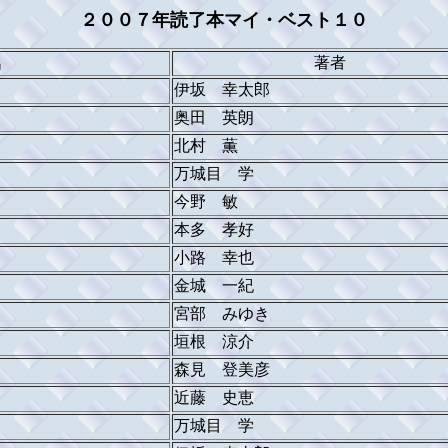
２００７年読了本マイ・ベスト１０
名
著者
伊坂 幸太郎
奥田 英朗
北村 薫
万城目 学
今野 敏
本多 孝好
小路 幸也
金城 一紀
宮部 みゆき
垣根 涼介
森見 登美彦
近藤 史恵
万城目 学