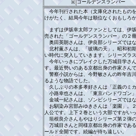
ゴールデンスランバー
※
今年刊行された本（文庫化されたものを
けがたく、結局今年は順位なくおもしろ
まずは伊坂幸太郎ファンとしては、伊坂
売された「ゴールデンスランバー」の２
奥田英朗さんは、伊良部シリーズではな
北村薫さんは、「玻璃の天」。昭和初期
い時代に突入していきます。シリーズラ
今年いっきにブレイクした万城目学さん
す。最近勢いのある京都出身の作家さん
警察小説からは、今野敏さんの昨年吉川
るような物語でした。
久しぶりの本多孝好さんは「正義のミカタ
小路幸也さんは、「東京バンドワゴン」
金城一紀さんは、ゾンビシリーズではな
お馴染み宮部みゆきさんは「楽園」。２
人公です。上下２巻という大部ですがい
垣根良介さんもやはりシリーズ第２弾の
万城目さんと同様京都出身の作家である
ールド全開です。続編が待ち遠しい。