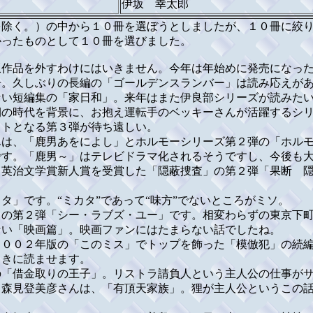
伊坂 幸太郎
除く。）の中から１０冊を選ぼうとしましたが、１０冊に絞り
かったものとして１０冊を選びました。
作品を外すわけにはいきません。今年は年始めに発売になった
冊。久しぶりの長編の「ゴールデンスランバー」は読み応えが
い短編集の「家日和」。来年はまた伊良部シリーズが読みた
の時代を背景に、お抱え運転手のベッキーさんが活躍するシリ
ストとなる第３弾が待ち遠しい。
は、「鹿男あをによし」とホルモーシリーズ第２弾の「ホルモ
です。「鹿男～」はテレビドラマ化されるそうですし、今後も
英治文学賞新人賞を受賞した「隠蔽捜査」の第２弾「果断 隠
」です。“ミカタ”であって“味方”でないところがミソ。
の第２弾「シー・ラブズ・ユー」です。相変わらずの東京下町
い「映画篇」。映画ファンにはたまらない話でしたね。
００２年版の「このミス」でトップを飾った「模倣犯」の続編
っきに読ませます。
「借金取りの王子」。リストラ請負人という主人公の仕事がサ
森見登美彦さんは、「有頂天家族」。狸が主人公というこの話