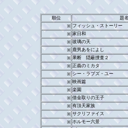
順位
題
フィッシュ・ストーリー
※
家日和
※
玻璃の天
※
鹿男あをによし
※
果断 隠蔽捜査２
※
正義のミカタ
※
シー・ラブズ・ユー
※
映画篇
※
楽園
※
借金取りの王子
※
有頂天家族
※
サクリファイス
※
ホルモー六景
※