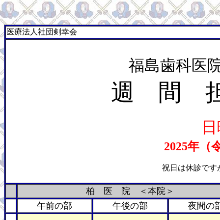
医療法人社団剣幸会
福島歯科医院
週 間 
日
2025年
祝日は休診です
柏 医 院 ＜本院＞
午前の部
午後の部
夜間の