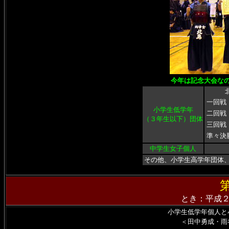
今年は記念大会な
一回戦
小学生低学年
二回戦
（３年生以下）団体
三回戦
準々決
中学生女子個人
その他、小学生高学年団体
とき：平成
小学生低学年個人と
＜
田中勇成・雨