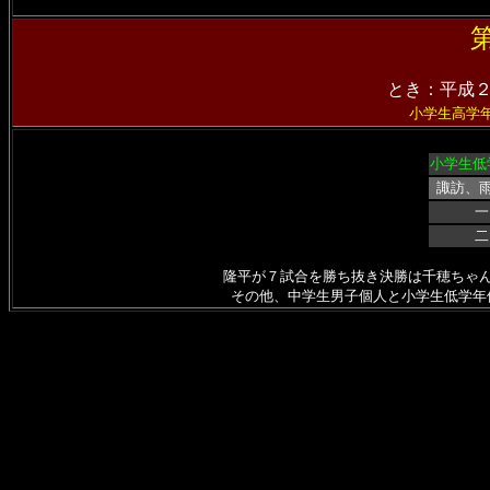
とき：平成
小学生高学
小学生低
諏訪、
一
二
隆平が７試合を勝ち抜き決勝は千穂ちゃ
その他、中学生男子個人と小学生低学年