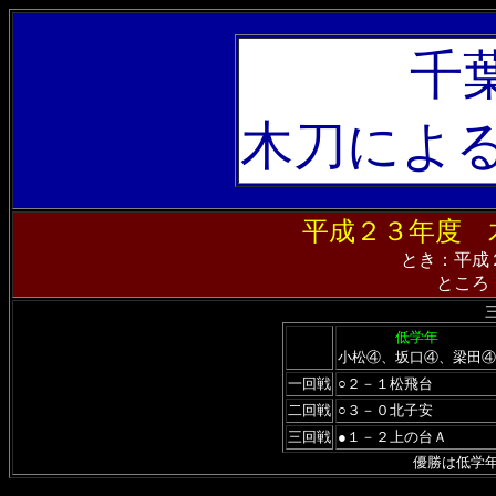
千
木刀によ
平成２３年度 
とき：平成
ところ
低学年
小松④、坂口④、梁田④
一回戦
○２－１松飛台
二回戦
○３－０北子安
三回戦
●１－２上の台Ａ
優勝は低学