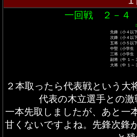
１
一回戦 ２－４
先鋒（小４以
次鋒（小４以
五将（小５以
中堅（小学生
三将（小学生
副将（中 １～
大将（中 １～
２本取ったら代表戦という大
代表の木立選手との激
一本先取しましたが、あと一
甘くないですよね。先鋒次鋒