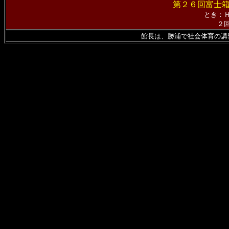
第２６回富士
とき：
２
館長は、勝浦で社会体育の講