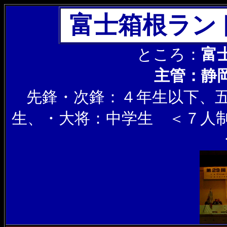
富士箱根ラン
ところ：
富
主管：静
先鋒・次鋒：４年生以下、五
生、・大将：中学生 ＜７人