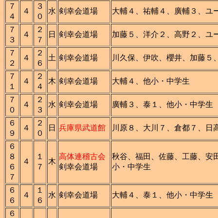
７
３
４
水
剣幸会道場
大輔４、祐輔４、廣輔３、ユ
４
０
７
２
４
日
剣幸会道場
加藤５、洋介２、高野２、ユ
３
７
７
２
４
土
剣幸会道場
川久保、伊吹、櫻井、加藤５
２
６
７
２
４
木
剣幸会道場
大輔４、他小・中学生
１
４
７
２
４
水
剣幸会道場
廣輔３、泰１、他小・中学生
０
３
６
２
４
日
兵庫県武道館
川原８、大川７、倉都７、日
９
０
６
８
１
高体連稽古会
秋谷、福田、佐藤、工藤、安
４
木
６
７
剣幸会道場
小・中学生
７
６
１
４
水
剣幸会道場
大輔４、泰１、他小・中学生
６
６
６