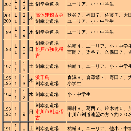
１
２
土
剣幸会道場
ユーリア、小・中学生
202
１
２
１
２
高体連稽古会
秋谷７、福田７、佐藤７、大
201
木
200
１
０
剣幸会道場
ユーリア、小・中学生
１
１
水
剣幸会道場
ユーリア、小・中学生
199
１
９
剣幸会道場
１
１
祐輔４、ユーリア、小・中学
198
日
松戸市強化稽
１
６
西岡７、染谷７、久保田７、
古
１
１
土
剣幸会道場
祐輔４、ユーリア、小・中学
197
１
５
１
１
浜千鳥
倉澤８、倉澤靖７、野田７、
196
木
195
１
３
剣幸会道場
小学生
１
１
水
剣幸会道場
小・中学生
194
１
２
剣幸会道場
１
岡村８、葛西７、鈴木健５、
193
日
市川市剣連稽
192
９
１
市川市剣道連盟の方々約２０
古
１
土
剣幸会道場
祐輔４、ユーリア、他小・中
191