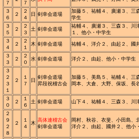
７
７
３
２
加藤５、祐輔４、廣瀬３、三
２
日
剣幸会道場
６
４
学生
３
２
祐輔４、廣瀬３、三森３、川
２
土
剣幸会道場
５
３
１、他小・中学生
３
２
２
木
剣幸会道場
祐輔４、洋介２、由起２、國
４
１
３
２
２
水
剣幸会道場
洋介２、由起、他小・中学生
３
０
３
２
１
剣幸会道場
加藤５、美島５、祐輔４、三
２
日
３
７
昇段祝稽古会
岡本、大倉、大野、保坂、長
１
３
１
２
土
剣幸会道場
山下４、祐輔４、三森３、川
０
６
２
９
１
高体連稽古会
岡村、秋谷、衣斐、小田島、
２
木
２
４
剣幸会道場
洋介２、由起、國井２、他小
８