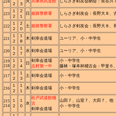
火
兵庫県武道館
しらさぎ剣友会納会：長谷川
224
２
３
１
２
日
姫路警察署
しらさぎ剣友会：長野大８、
223
２
１
１
２
土
姫路警察署
しらさぎ剣友会：長野大８、
222
２
０
１
１
木
剣幸会道場
ユーリア、小・中学生
221
２
８
１
１
水
剣幸会道場
ユーリア、小・中学生
220
２
７
１
１
剣幸会道場
小・中学生
219
日
218
２
４
志村第一中
藤林・塚本杯稽古会：甲斐６
１
１
土
剣幸会道場
小・中学生
217
２
３
１
１
木
剣幸会道場
小・中学生
216
２
１
松戸武道館稽
１
１
山田７、山室７、大田７、他
215
水
古
214
２
０
小・中学生
剣幸会道場
１