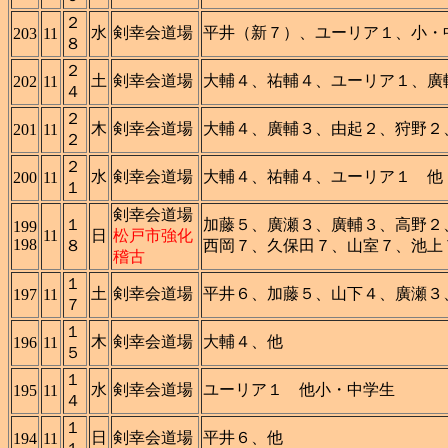
２
水
剣幸会道場
平井（新７）、ユーリア１、小・
203
11
８
２
土
剣幸会道場
大輔４、祐輔４、ユーリア１、廣
202
11
４
２
木
剣幸会道場
大輔４、廣輔３、由起２、狩野２
201
11
２
２
水
剣幸会道場
大輔４、祐輔４、ユーリア１ 他
200
11
１
剣幸会道場
１
加藤５、廣瀬３、廣輔３、高野２
199
11
日
松戸市強化
198
８
西岡７、久保田７、山室７、池上
稽古
１
土
剣幸会道場
平井６、加藤５、山下４、廣瀬３
197
11
７
１
木
剣幸会道場
大輔４、他
196
11
５
１
水
剣幸会道場
ユーリア１ 他小・中学生
195
11
４
１
日
剣幸会道場
平井６、他
194
11