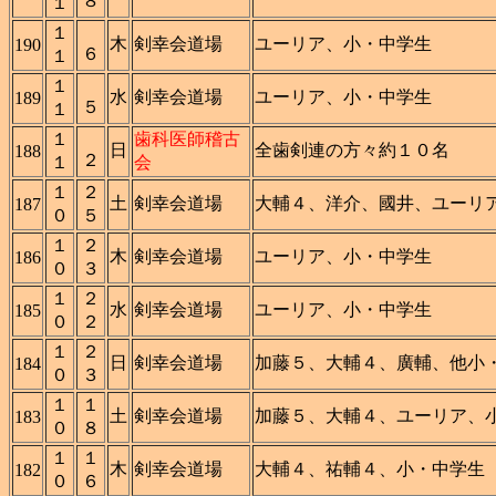
８
１
１
木
剣幸会道場
ユーリア、小・中学生
190
６
１
１
水
剣幸会道場
ユーリア、小・中学生
189
５
１
１
歯科医師稽古
日
全歯剣連の方々約１０名
188
２
１
会
１
２
土
剣幸会道場
大輔４、洋介、國井、ユーリ
187
０
５
１
２
木
剣幸会道場
ユーリア、小・中学生
186
０
３
１
２
水
剣幸会道場
ユーリア、小・中学生
185
０
２
１
２
日
剣幸会道場
加藤５、大輔４、廣輔、他小
184
０
３
１
１
土
剣幸会道場
加藤５、大輔４、ユーリア、
183
０
８
１
１
木
剣幸会道場
大輔４、祐輔４、小・中学生
182
０
６