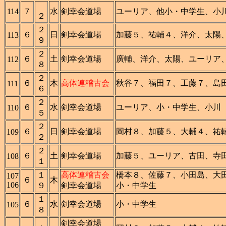
114
７
水
剣幸会道場
ユーリア、他小・中学生、小
２
２
６
日
剣幸会道場
加藤５、祐輔４、洋介、太陽
113
９
２
６
土
剣幸会道場
廣輔、洋介、太陽、ユーリア
112
８
２
６
木
高体連稽古会
秋谷７、福田７、工藤７、島
111
６
２
６
水
剣幸会道場
ユーリア、小・中学生、小川
110
５
２
６
日
剣幸会道場
岡村８、加藤５、大輔４、祐
109
２
２
６
土
剣幸会道場
加藤５、ユーリア、古田、寺
108
１
１
高体連稽古会
橋本８、佐藤７、小田島、大
107
６
木
106
９
剣幸会道場
小・中学生
１
６
水
剣幸会道場
小・中学生
105
８
剣幸会道場