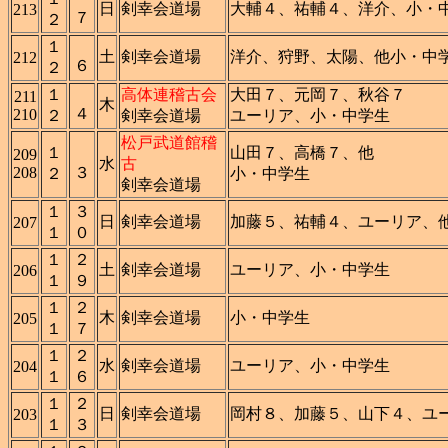
日
剣幸会道場
大輔４、祐輔４、洋介、小・
213
７
２
１
土
剣幸会道場
洋介、狩野、太陽、他小・中
212
６
２
１
高体連稽古会
大田７、元岡７、秋谷７
211
木
４
210
２
剣幸会道場
ユーリア、小・中学生
松戸武道館稽
１
山田７、高橋７、他
209
水
古
208
３
２
小・中学生
剣幸会道場
１
３
日
剣幸会道場
加藤５、祐輔４、ユーリア、
207
１
０
１
２
土
剣幸会道場
ユーリア、小・中学生
206
１
９
１
２
木
剣幸会道場
小・中学生
205
１
７
１
２
水
剣幸会道場
ユーリア、小・中学生
204
１
６
１
２
日
剣幸会道場
岡村８、加藤５、山下４、ユ
203
１
３