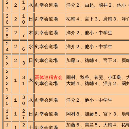
２
１
２
水
剣幸会道場
洋介２、由起、國井２、他小
７
３
２
１
２
日
剣幸会道場
祐輔４、宮下３、廣輔３、洋
６
０
２
２
木
剣幸会道場
洋介２、他小・中学生
７
５
２
２
水
剣幸会道場
洋介２、他小・中学生
６
４
２
２
日
剣幸会道場
加藤５、祐輔４、宮下３、廣
３
３
２
２
３
高体連稽古会
岡村、秋谷、衣斐、小田島、
１
木
２
１
剣幸会道場
大輔４、祐輔４、洋介２、國
１
２
３
１
水
剣幸会道場
洋介２、他小・中学生
０
０
１
２
１
日
剣幸会道場
岡村８、加藤５、宮下３、廣
９
７
１
２
加藤５、美島５、大輔４、祐
１
土
剣幸会道場