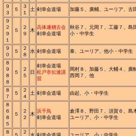
９
３
５
土
剣幸会道場
加藤５、廣輔、ユーリア、古
３
１
９
２
２
高体連稽古会
秋谷７、元岡７、工藤７、島
５
木
９
９
剣幸会道場
小・中学生
１
９
２
５
水
剣幸会道場
泰、ユーリア、他小・中学生
０
８
８
剣幸会道場
９
２
岡村８、加藤５、大輔４、廣
５
日
松戸市伝達講
８
５
西岡７、他
習
８
８
２
５
土
剣幸会道場
由起、小・中学生
７
４
８
６
２
浜千鳥
倉澤８、野田７、須賀６、島
５
木
８
２
剣幸会道場
ユーリア、小・中学生
５
８
２
５
水
剣幸会道場
ユーリア、小・中学生