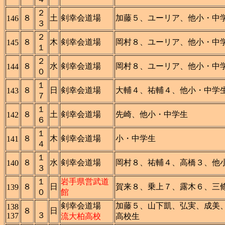
２
８
土
剣幸会道場
加藤５、ユーリア、他小・中
146
３
２
８
木
剣幸会道場
岡村８、ユーリア、他小・中
145
１
２
８
水
剣幸会道場
岡村８、ユーリア、他小・中
144
０
１
８
日
剣幸会道場
大輔４、祐輔４、他小・中学
143
７
１
８
土
剣幸会道場
先崎、他小・中学生
142
６
１
８
木
剣幸会道場
小・中学生
141
４
１
８
水
剣幸会道場
岡村８、祐輔４、高橋３、他
140
３
１
岩手県営武道
８
日
賀来８、乗上７、露木６、三
139
０
館
剣幸会道場
加藤５、山下凱、弘実、成美
138
８
日
３
137
流大柏高校
高校生