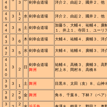
４
３
剣幸会道場
洋介２、由起２、國井２、他
６
４
１
３
水
剣幸会道場
洋介２、由起２、國井２、他
５
２
４
加藤５、大輔４、祐輔４、廣
３
土
剣幸会道場
８
４
１、井上１、寺田１、ユーリ
４
３
木
剣幸会道場
大輔４、祐輔４、廣輔３、洋
６
３
４
３
水
剣幸会道場
大輔４、祐輔４、廣輔３、洋
５
２
４
１
剣幸会道場
祐輔４、高橋３、廣輔３、高
３
日
２
４
舞洲
村上８、岡村８、高橋８
０
３
３
土
舞洲
目黒８、太田（友）８、山神
１
９
３
２
２
金
舞洲
角８、千葉８、下林７（ペア
８
９
３
２
２
水
浜千鳥
倉澤８、鶴見７、野田７、奥