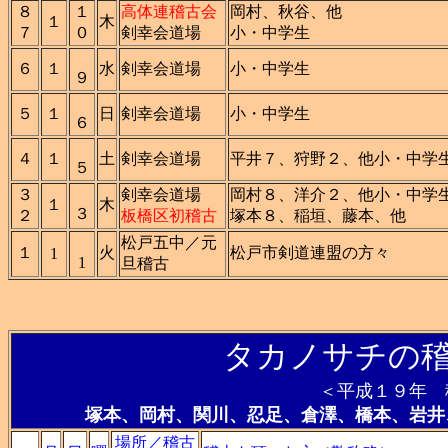
８
１
高体連稽古会
岡村、秋谷、他
１
木
７
０
剣幸会道場
小・中学生
６
１
水
剣幸会道場
小・中学生
９
５
１
日
剣幸会道場
小・中学生
６
４
１
土
剣幸会道場
平井７、狩野２、他小・中学
５
３
剣幸会道場
岡村８、洋介２、他小・中学
１
木
３
２
板橋区初稽古
塚本８、稲垣、藤本、他
松戸五中／元
１
火
松戸市剣道連盟の方々
1
1
旦稽古
タカノサチの稽
＜平成１９年 
塚本、岡村、関川、忍足、倉澤、橋本、岩井
場所／稽古