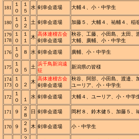
１
１
水
剣幸会道場
大輔４、小・中学生
181
０
５
１
１
土
剣幸会道場
加藤５、大輔４、祐輔４、稲
180
０
２
１
１
高体連稽古会
秋谷、工藤、小田島、太田、
179
木
178
０
１
剣幸会道場
大輔、廣輔、小・中学生
１
８
水
剣幸会道場
廣輔、小・中学生
176
０
１
浜千鳥新潟遠
土
新潟県の皆様
175
５
０
征
１
高体連稽古会
秋谷、阿部、小田島、渡邉、
174
木
２
173
０
剣幸会道場
ユーリア、小・中学生
１
水
剣幸会道場
大輔４、ユーリア、小・中学
172
１
０
２
９
日
剣幸会道場
岡村８、鈴木健５、加藤５、
171
８
２
９
木
剣幸会道場
小・中学生
170
５
２