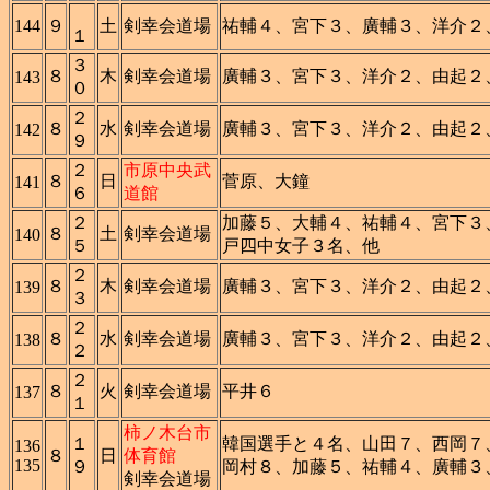
144
９
土
剣幸会道場
祐輔４、宮下３、廣輔３、洋介２
１
３
８
木
剣幸会道場
廣輔３、宮下３、洋介２、由起２
143
０
２
８
水
剣幸会道場
廣輔３、宮下３、洋介２、由起２
142
９
２
市原中央武
８
日
菅原、大鐘
141
６
道館
２
加藤５、大輔４、祐輔４、宮下３
８
土
剣幸会道場
140
５
戸四中女子３名、他
２
８
木
剣幸会道場
廣輔３、宮下３、洋介２、由起２
139
３
２
８
水
剣幸会道場
廣輔３、宮下３、洋介２、由起２
138
２
２
８
火
剣幸会道場
平井６
137
１
柿ノ木台市
１
韓国選手と４名、山田７、西岡７
136
８
日
体育館
135
９
岡村８、加藤５、祐輔４、廣輔３
剣幸会道場