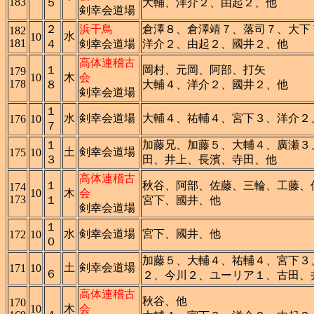
183
５
大輔、洋介２、由起２、他
剣幸会道場
２
浜千鳥
倉澤８、倉澤靖７、落司７、大下
182
水
10
181
４
剣幸会道場
洋介２、由起２、國井２、他
高体連稽古
１
岡村、元岡、阿部、打矢
179
10
木
会
178
８
大輔４、洋介２、國井２、他
剣幸会道場
１
水
剣幸会道場
大輔４、祐輔４、宮下３、洋介２
176
10
７
１
加藤兄、加藤５、大輔４、廣瀬３
土
剣幸会道場
175
10
３
田、井上、長濱、寺田、他
高体連稽古
１
秋谷、阿部、佐藤、三輪、工藤、
174
10
木
会
173
１
宮下、國井、他
剣幸会道場
１
水
剣幸会道場
宮下、國井、他
172
10
０
加藤５、大輔４、祐輔４、宮下３
土
剣幸会道場
171
10
６
２、今川２、ユーリア１、古田、
高体連稽古
秋谷、他
170
10
木
会