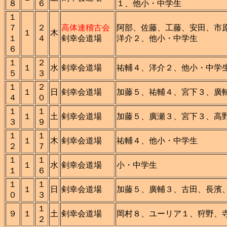
８
６
１、他小・中学生
１
７
２
高体連稽古会
阿部、佐藤、工藤、安田、市
１
木
１
４
剣幸会道場
洋介２、他小・中学生
６
１
２
１
水
剣幸会道場
祐輔４、洋介２、他小・中学
５
３
１
２
１
日
剣幸会道場
加藤５、祐輔４、宮下３、廣
４
０
１
１
１
土
剣幸会道場
加藤５、廣瀬３、宮下３、高
３
９
１
１
１
木
剣幸会道場
祐輔４、他小・中学生
２
７
１
１
１
水
剣幸会道場
小・中学生
１
６
１
１
１
日
剣幸会道場
加藤５、廣輔３、古田、長濱
０
３
１
９
１
土
剣幸会道場
岡村８、ユーリア１、狩野、
２