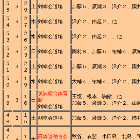
５
２
３
土
剣幸会道場
加藤５、廣瀬３、洋介２、國
５
９
５
２
３
木
剣幸会道場
洋介２、由起２、他
４
７
５
２
３
水
剣幸会道場
洋介２、由起２、、他
３
６
５
２
３
日
剣幸会道場
岡村８、加藤５、祐輔４、廣
２
３
５
２
３
土
剣幸会道場
加藤５、廣瀬３、洋介２、國
１
２
５
１
３
水
剣幸会道場
大輔４、祐輔４、洋介２、國
０
９
筑波総合体育
４
１
王垣、根本、駒館、他
３
日
館
９
６
加藤５、廣瀬３、洋介２、由
剣幸会道場
４
１
３
土
剣幸会道場
加藤５、廣瀬３、洋介２、國
８
５
４
７
１
高体連稽古会
秋谷、衣斐、小田島、北島、
３
木