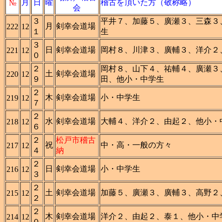
月
日
曜
稽古を頂いた方（敬称略）
№
会
３
平井７、加藤５、廣瀬３、三森３
月
剣幸会道場
222
12
１
生
３
日
剣幸会道場
岡村８、川津３、廣輔３、洋介２
221
12
０
２
岡村８、山下４、祐輔４、廣瀬３
土
剣幸会道場
220
12
９
田、他小・中学生
２
木
剣幸会道場
小・中学生
219
12
７
２
水
剣幸会道場
大輔４、洋介２、由起２、他小・
218
12
６
２
松戸市稽古
祝
中・高・一般の方々
217
12
４
納
２
日
剣幸会道場
小・中学生
216
12
３
２
土
剣幸会道場
加藤５、廣瀬３、廣輔３、高野２
215
12
２
２
木
剣幸会道場
洋介２、由起２、泰１、他小・中
214
12
０