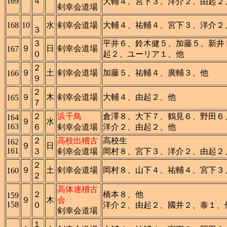
169
４
大輔４、宮下３、洋介２、由起２
剣幸会道場
168
10
水
剣幸会道場
大輔４、祐輔４、宮下３、洋介２
３
３
平井６、鈴木健５、加藤５、新井
９
日
剣幸会道場
167
０
起２、ユーリア１、他
２
９
土
剣幸会道場
加藤５、祐輔４、廣輔３、他
166
９
２
９
木
剣幸会道場
大輔４、由起２、他
165
７
２
浜千鳥
倉澤８、大下７、鶴見６、野田６
164
９
水
163
６
剣幸会道場
洋介２、由起２、他
２
高校出稽古
高校生
162
９
日
161
３
剣幸会道場
岡村８、宮下３、洋介２、由起２
２
９
土
剣幸会道場
岡村８、山下４、祐輔４、宮下３
160
２
高体連稽古
２
橋本８、他
159
９
木
会
158
０
洋介２、由起２、國井２、泰１、
剣幸会道場
１