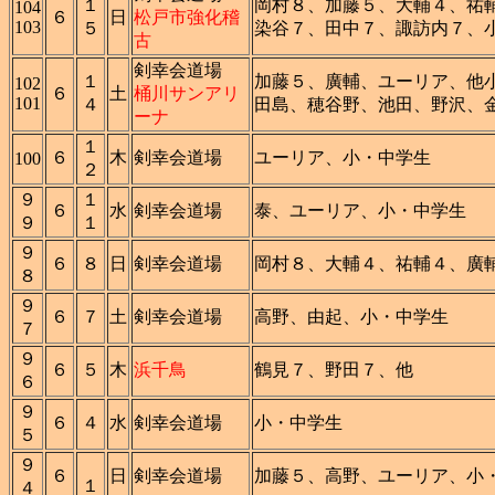
１
岡村８、加藤５、大輔４、祐
104
６
日
松戸市強化稽
103
５
染谷７、田中７、諏訪内７、
古
剣幸会道場
１
加藤５、廣輔、ユーリア、他
102
６
土
桶川サンアリ
101
４
田島、穂谷野、池田、野沢、
ーナ
１
６
木
剣幸会道場
ユーリア、小・中学生
100
２
９
１
６
水
剣幸会道場
泰、ユーリア、小・中学生
９
１
９
６
８
日
剣幸会道場
岡村８、大輔４、祐輔４、廣
８
９
６
７
土
剣幸会道場
高野、由起、小・中学生
７
９
６
５
木
浜千鳥
鶴見７、野田７、他
６
９
６
４
水
剣幸会道場
小・中学生
５
９
６
日
剣幸会道場
加藤５、高野、ユーリア、小
１
４