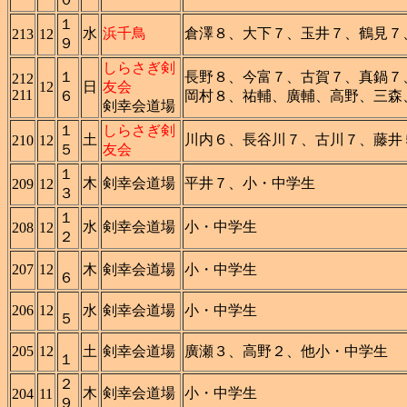
１
水
浜千鳥
倉澤８、大下７、玉井７、鶴見７
213
12
９
しらさぎ剣
１
長野８、今富７、古賀７、真鍋７
212
12
日
友会
211
６
岡村８、祐輔、廣輔、高野、三森
剣幸会道場
１
しらさぎ剣
土
川内６、長谷川７、古川７、藤井
210
12
５
友会
１
木
剣幸会道場
平井７、小・中学生
209
12
３
１
水
剣幸会道場
小・中学生
208
12
２
207
12
木
剣幸会道場
小・中学生
６
206
12
水
剣幸会道場
小・中学生
５
205
12
土
剣幸会道場
廣瀬３、高野２、他小・中学生
１
２
木
剣幸会道場
小・中学生
204
11
９