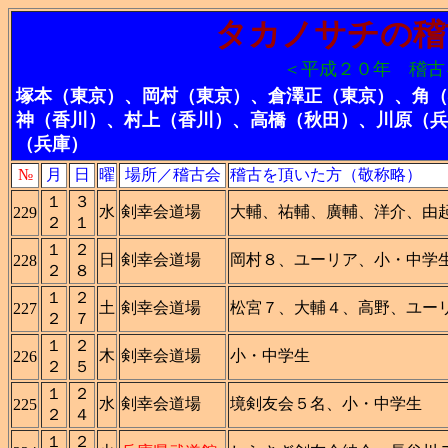
タカノサチの稽
＜平成２０年 稽古
塚本（東京）、岡村（東京）、倉澤正（東京）、角（
神（香川）、村上（香川）、高橋（秋田）、川原（兵
（兵庫）
№
月
日
曜
場所／稽古会
稽古を頂いた方（敬称略）
１
３
水
剣幸会道場
大輔、祐輔、廣輔、洋介、由
229
２
１
１
２
日
剣幸会道場
岡村８、ユーリア、小・中学
228
２
８
１
２
土
剣幸会道場
松宮７、大輔４、高野、ユー
227
２
７
１
２
木
剣幸会道場
小・中学生
226
２
５
１
２
水
剣幸会道場
境剣友会５名、小・中学生
225
２
４
１
２