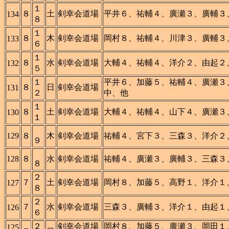
１
８
土
剣幸会道場
平井６、祐輔４、廣瀬３、廣輔３
134
８
１
８
木
剣幸会道場
岡村８、祐輔４、川津３、廣輔３
133
６
１
８
水
剣幸会道場
大輔４、祐輔４、洋介２、由起２
132
５
１
平井６、加藤５、祐輔４、廣瀬３
８
日
剣幸会道場
131
２
中、他
１
８
土
剣幸会道場
大輔４、祐輔４、山下４、廣瀬３
130
１
129
８
木
剣幸会道場
祐輔４、宮下３、三森３、洋介２
９
128
８
水
剣幸会道場
祐輔４、廣瀬３、廣輔３、三森３
８
２
７
土
剣幸会道場
岡村８、加藤５、高野１、洋介１
127
８
２
７
水
剣幸会道場
三森３、廣輔３、洋介１、由起１
126
６
２
剣幸会道場
岡村８、加藤５、廣瀬３、岡田１
125