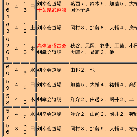
５
１
剣幸会道場
葛西７、鈴木５、加藤５、大
４
日
６
３
千葉県武道館
国体予選
４
６
１
４
土
剣幸会道場
岡村８、加藤５、大輔４、廣
３
２
６
２
１
高体連稽古会
秋谷、元岡、衣斐、工藤、小
４
木
６
０
剣幸会道場
大輔４、廣輔３、他
１
６
４
水
剣幸会道場
由起２、他
９
０
５
４
日
剣幸会道場
加藤５、大輔４、祐輔４、高
６
９
５
４
木
剣幸会道場
洋介２、由起２、國井２、ユ
３
８
５
４
水
剣幸会道場
洋介２、由起２、國井２、狩
２
７
５
３
３
日
剣幸会道場
岡村８、加藤５、大輔４、祐
６
０