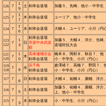
１
７
土
剣幸会道場
加藤５、先崎、他小・中学生
126
９
１
７
木
剣幸会道場
ユーリア、他小・中学生
125
７
１
７
水
剣幸会道場
大輔４、ユーリア、小川（円
124
６
剣幸会道場
１
加藤５、大輔４、洋介、先崎
123
７
日
市原中央武道
122
３
道場対抗大会
館
１
高体連稽古会
橋本８、岡村８、秋谷７、他
121
７
木
120
０
剣幸会道場
小・中学生、小川（円心）
浜千鳥
倉澤靖７、高橋７、野田７、
119
７
水
９
118
剣幸会道場
小・中学生、小川（円心）
117
７
日
剣幸会道場
大輔４、祐輔４、廣輔、洋介
６
加藤５、祐輔４、廣輔、洋介
７
土
剣幸会道場
116
５
上、他小・中学生
115
７
木
剣幸会道場
小・中学生、小川（円心）
３