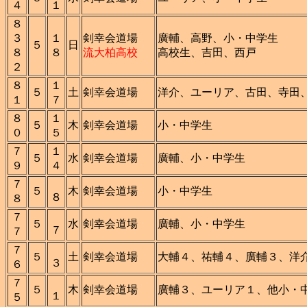
４
１
８
３
１
剣幸会道場
廣輔、高野、小・中学生
５
日
８
８
流大柏高校
高校生、吉田、西戸
２
８
１
５
土
剣幸会道場
洋介、ユーリア、古田、寺田
１
７
８
１
５
木
剣幸会道場
小・中学生
０
５
７
１
５
水
剣幸会道場
廣輔、小・中学生
９
４
７
５
木
剣幸会道場
小・中学生
８
８
７
５
水
剣幸会道場
廣輔、小・中学生
７
７
７
５
土
剣幸会道場
大輔４、祐輔４、廣輔３、洋
３
６
７
５
木
剣幸会道場
廣輔３、ユーリア１、他小・
１
５