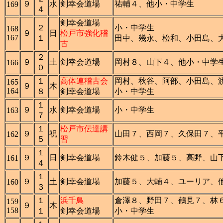
９
水
剣幸会道場
祐輔４、他小・中学生
169
４
剣幸会道場
２
小・中学生
168
９
日
松戸市強化稽
167
１
田中、幾永、松和、小田島、
古
２
９
土
剣幸会道場
岡村８、山下４、他小・中学
166
０
１
高体連稽古会
岡村、秋谷、阿部、小田島、
165
９
木
164
８
剣幸会道場
小・中学生
１
９
水
剣幸会道場
小・中学生
163
７
１
松戸市伝達講
９
祝
山田７、西岡７、久保田７、
162
５
習
１
９
日
剣幸会道場
鈴木健５、加藤５、高野、山
161
４
１
９
土
剣幸会道場
加藤５、大輔４、ユーリア、
160
３
１
浜千鳥
倉澤８、野田７、鶴見７、林
159
９
木
158
１
剣幸会道場
小・中学生