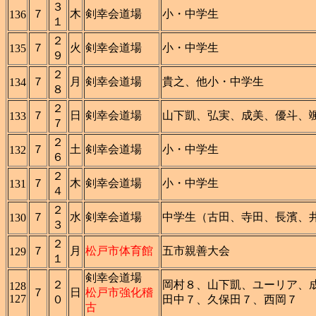
３
７
木
剣幸会道場
小・中学生
136
１
２
７
火
剣幸会道場
小・中学生
135
９
２
７
月
剣幸会道場
貴之、他小・中学生
134
８
２
７
日
剣幸会道場
山下凱、弘実、成美、優斗、
133
７
２
７
土
剣幸会道場
小・中学生
132
６
２
７
木
剣幸会道場
小・中学生
131
４
２
７
水
剣幸会道場
中学生（古田、寺田、長濱、
130
３
２
７
月
松戸市体育館
五市親善大会
129
１
剣幸会道場
２
岡村８、山下凱、ユーリア、
128
７
日
松戸市強化稽
127
０
田中７、久保田７、西岡７
古