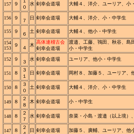
１
９
水
剣幸会道場
大輔４、洋介、ユーリア、小
157
０
156
９
日
剣幸会道場
大輔４、洋介、小・中学生
７
155
９
土
剣幸会道場
大輔４、他小・中学生
６
高体連稽古会
渡邉、工藤、鴇田、秋谷、島
154
９
木
４
153
剣幸会道場
小・中学生
152
９
水
剣幸会道場
ユーリア、他小・中学生
３
３
８
日
剣幸会道場
岡村８、加藤５、ユーリア、
151
１
３
８
土
剣幸会道場
大輔４、洋介、小・中学生
150
０
２
８
木
剣幸会道場
小・中学生
149
８
２
８
水
剣幸会道場
奈菜・小島・渡邉（以上境）
148
７
２
８
日
剣幸会道場
加藤５、廣輔、ユーリア、他
147
４