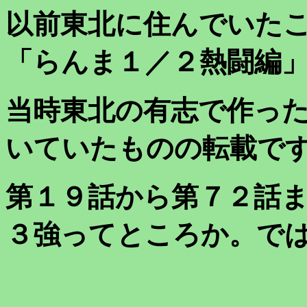
以前東北に住んでいた
「らんま１／２熱闘編
当時東北の有志で作っ
いていたものの転載で
第１９話から第７２話
３強ってところか。で