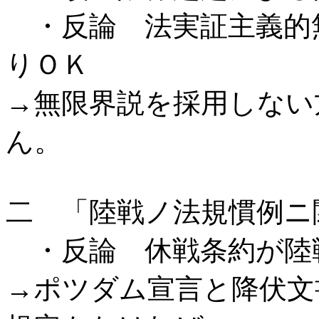
・反論 法実証主義的無
りＯＫ
→無限界説を採用しない
ん。
二 「陸戦ノ法規慣例ニ
・反論 休戦条約が陸
→ポツダム宣言と降伏文