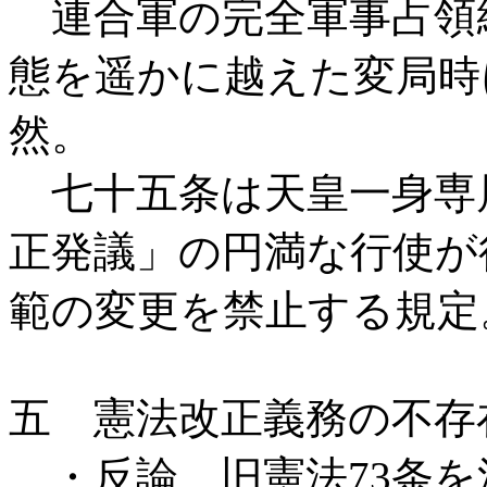
連合軍の完全軍事占領
態を遥かに越えた変局時
然。
七十五条は天皇一身専
正発議」の円満な行使が
範の変更を禁止する規定
五 憲法改正義務の不存
・反論 旧憲法73条を