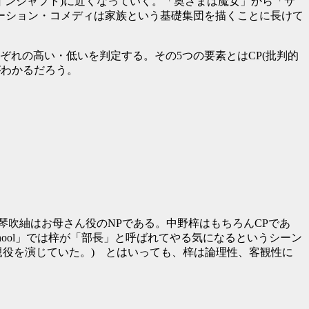
インシャフト)に近くなっていく。「奥さまは魔女」から「サ
ーション・コメディは家族という基礎集団を描くことに長けて
れの高い・低いを判定する。その5つの要素とはCP(批判的
とがわかるだろう。
琴吹紬はお母さん役のNPである。中野梓はもちろんCPであ
hool」では梓が「部長」と呼ばれてやる気になるというシーン
て母親役を演じていた。) とはいっても、梓は論理性、客観性に