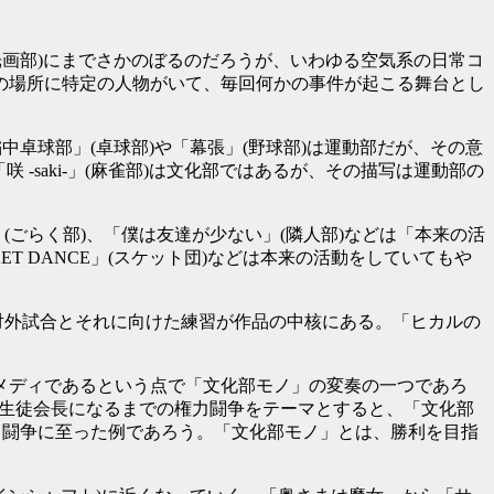
光画部)にまでさかのぼるのだろうが、いわゆる空気系の日常コ
の場所に特定の人物がいて、毎回何かの事件が起こる舞台とし
卓球部」(卓球部)や「幕張」(野球部)は運動部だが、その意
-saki-」(麻雀部)は文化部ではあるが、その描写は運動部の
(ごらく部)、「僕は友達が少ない」(隣人部)などは「本来の活
T DANCE」(スケット団)などは本来の活動をしていてもや
は対外試合とそれに向けた練習が作品の中核にある。「ヒカルの
メディであるという点で「文化部モノ」の変奏の一つであろ
に、生徒会長になるまでの権力闘争をテーマとすると、「文化部
力闘争に至った例であろう。「文化部モノ」とは、勝利を目指