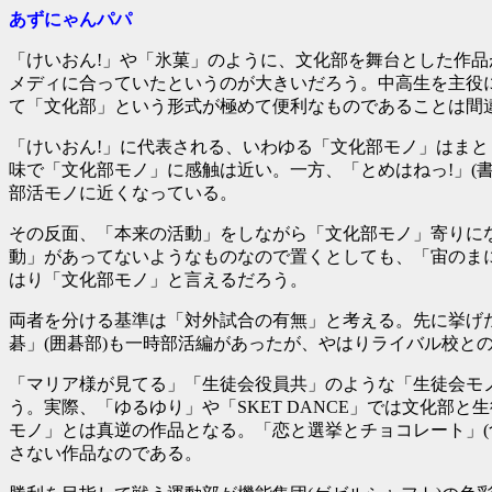
あずにゃんパパ
「けいおん!」や「氷菓」のように、文化部を舞台とした作品
メディに合っていたというのが大きいだろう。中高生を主役
て「文化部」という形式が極めて便利なものであることは間
「けいおん!」に代表される、いわゆる「文化部モノ」はまと
味で「文化部モノ」に感触は近い。一方、「とめはねっ!」(書道
部活モノに近くなっている。
その反面、「本来の活動」をしながら「文化部モノ」寄りになる
動」があってないようなものなので置くとしても、「宙のまにまに
はり「文化部モノ」と言えるだろう。
両者を分ける基準は「対外試合の有無」と考える。先に挙げた「
碁」(囲碁部)も一時部活編があったが、やはりライバル校と
「マリア様が見てる」「生徒会役員共」のような「生徒会モ
う。実際、「ゆるゆり」や「SKET DANCE」では文化
モノ」とは真逆の作品となる。「恋と選挙とチョコレート」
さない作品なのである。