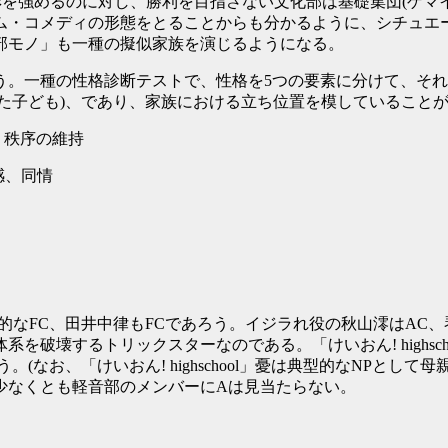
彩を強めるのに対し、勝利を目指さない文化部は基礎集団(ゲマ
ム・コメディの形態をとることからも分かるように、シチュエ
部モノ」も一種の擬似家族を演じるようになる。
。一種の性格診断テストで、性格を5つの要素に分けて、それぞ
(順応した子ども)、であり、家族における立ち位置を模しているこ
判的、秩序の維持
共感、同情
的なFC、田井中律もFCであろう。イジラれ役の秋山澪はAC、
を破壊するトリックスターなのである。「けいおん! highsc
(なお、「けいおん! highschool」憂は典型的なNPとし
少なくとも軽音部のメンバーにAは見当たらない。