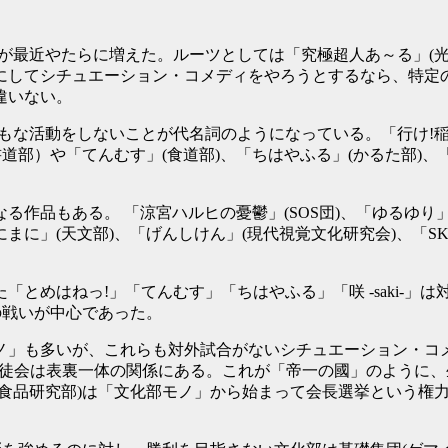
が最近やたらに増えた。ルーツとしては「究極超人あ～る」(
にしてシチュエーション・コメディをやろうとするなら、特定
違いない。
もな活動をしないことが代名詞のようになっている。「行け!稲中
部）や「てんむす」(食道部)、「ちはやふる」(かるた部)、「咲 
作品もある。 「涼宮ハルヒの憂鬱」(SOS団)、「ゆるゆり」
」(天文部)、「げんしけん」(現代視覚文化研究会)、「SKE
とめはねっ!」「てんむす」「ちはやふる」「咲 -saki-」
の戦いが中心であった。
ノ」も多いが、これらも対外試合がないシチュエーション・コ
部と生徒会は表裏一体の関係にある。これが「帝一の國」のよう
(食品研究部)は「文化部モノ」から始まって会長選挙という権