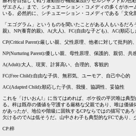
勝利を目指して戦う運動部が機能集団(ゲゼルシャフト)の色
ザエさん」まで、シチュエーション・コメディの多くがホー
いる。必然的に、シチュエーション・コメディである「文化
「エゴグラム」というものを聞いたことがある人もいるだろう
親)、NP(養育的親)、A(大人)、FC(自由な子ども)、AC
CP(Critical Parent):厳しい親、父性原理、他者に対して批
NP(Nurturing Parent):優しい親、母性原理、保護的、親切、
A(Adult):大人、現実、計算高い、合理的、客観的
FC(Free Child):自由な子供、無邪気、ユーモア、自己中心的
AC(Adapted Child):順応した子供、我慢、協調性、妥協性
これを「けいおん!」に当てはめれば、ボケ役の平沢唯は典型
る。梓は既存の価値を守護する厳格な父親であり、唯は価値体系
があったが、地位や階級に固執するCPならではの描写であろう。
欠けるのでAは低そうだ。山中さわ子も典型的なFCであり、
CP:梓