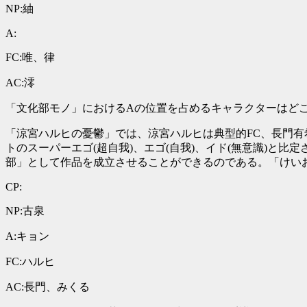
NP:紬
A:
FC:唯、律
AC:澪
「文化部モノ」におけるAの位置を占めるキャラクターはど
「涼宮ハルヒの憂鬱」では、涼宮ハルヒは典型的FC、長門有
トのスーパーエゴ(超自我)、エゴ(自我)、イド(無意識)と
部」として作品を成立させることができるのである。「けい
CP:
NP:古泉
A:キョン
FC:ハルヒ
AC:長門、みくる