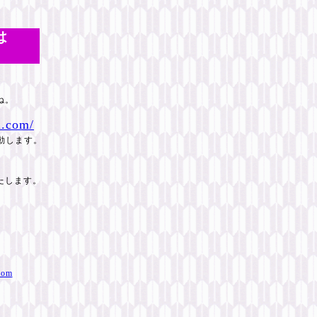
は
ね。
i.com/
動します。
たします。
com