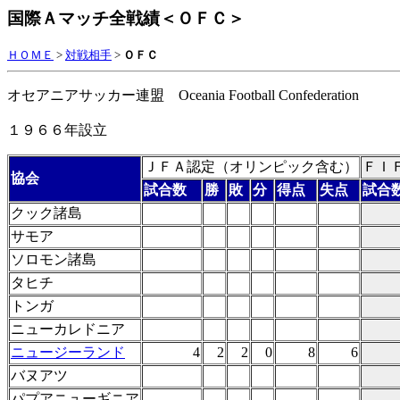
国際Ａマッチ全戦績＜ＯＦＣ＞
ＨＯＭＥ
>
対戦相手
>
ＯＦＣ
オセアニアサッカー連盟
Oceania Football Confederation
１９６６年設立
ＪＦＡ認定（オリンピック含む）
ＦＩ
協会
試合数
勝
敗
分
得点
失点
試合
クック諸島
サモア
ソロモン諸島
タヒチ
トンガ
ニューカレドニア
ニュージーランド
4
2
2
0
8
6
バヌアツ
パプアニューギニア