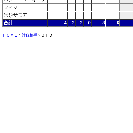
フィジー
米領サモア
合計
4
2
2
0
8
6
ＨＯＭＥ
>
対戦相手
>
ＯＦＣ