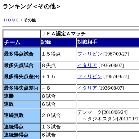
ランキング＜その他＞
ＨＯＭＥ
>
その他
ＪＦＡ認定Ａマッチ
チーム
記録
対戦相手
最多得点試合
１５得点
フィリピン
[1967/09/27]
最多失点試合
８失点
イタリア
[1936/08/07]
最多得失点差(+)
＋１５
フィリピン
[1967/09/27]
最多得失点差(-)
－８
イタリア
[1936/08/07]
連勝
８試合
連敗
６試合
デンマーク[2010/06/24]
連続無敗
２０試合
～タジキスタン[2011/11/11
連続得点
１３試合
連続無得点
６試合