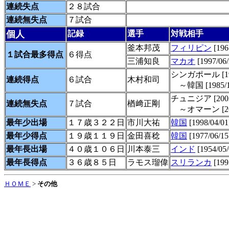
連続失点
２８試合
連続無失点
７試合
個人
記録
選手
対戦相手
釜本邦茂
フィリピン
[196
１試合最多得点
６得点
三浦知良
マカオ
[1997/06/
シンガポール [198
連続得点
６試合
木村和司
～韓国 [1985/10
チュニジア [2003/
連続無失点
７試合
楢﨑正剛
～オマーン [2004
最年少出場
１７歳３２２日
市川大祐
韓国
[1998/04/01
最年少得点
１９歳１１９日
金田喜稔
韓国
[1977/06/15
最年長出場
４０歳１０６日
川本泰三
インド
[1954/05/
最年長得点
３６歳８５日
ラモス瑠偉
スリランカ
[199
ＨＯＭＥ
>
その他