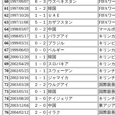
60
1997/09/07
６－３
ウズベキスタン
FIFA
61
1997/09/28
１－２
韓国
FIFA
62
1997/10/26
１－１
ＵＡＥ
FIFA
63
1997/11/08
５－１
カザフスタン
FIFA
64
1998/03/07
０－２
中国
マール
65
1998/05/17
１－１
パラグアイ
キリン
66
1999/03/31
０－２
ブラジル
キリン
67
1999/06/03
０－０
ベルギー
キリン
68
2000/12/20
１－１
韓国
キリン
69
2002/04/29
１－０
スロバキア
キリン
70
2002/05/25
１－１
スウェーデン
キリン
71
2002/10/16
１－１
ジャマイカ
キリン
72
2003/03/28
２－２
ウルグアイ
国際親
73
2003/05/31
０－１
韓国
国際親
74
2003/08/20
３－０
ナイジェリア
キリン
75
2003/12/04
２－０
中国
東アジ
76
2004/02/12
２－０
イラク
国際親