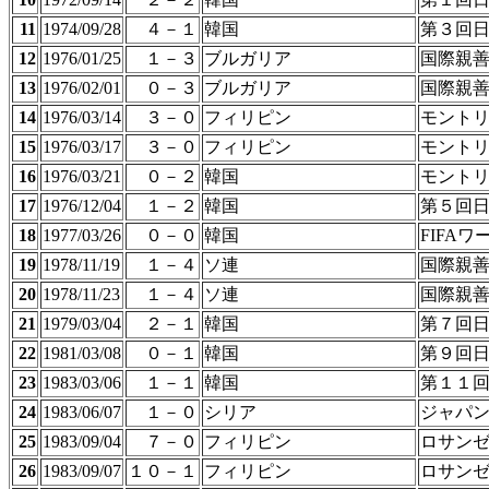
11
1974/09/28
４－１
韓国
第３回
12
1976/01/25
１－３
ブルガリア
国際親
13
1976/02/01
０－３
ブルガリア
国際親
14
1976/03/14
３－０
フィリピン
モント
15
1976/03/17
３－０
フィリピン
モント
16
1976/03/21
０－２
韓国
モント
17
1976/12/04
１－２
韓国
第５回
18
1977/03/26
０－０
韓国
FIFA
19
1978/11/19
１－４
ソ連
国際親
20
1978/11/23
１－４
ソ連
国際親
21
1979/03/04
２－１
韓国
第７回
22
1981/03/08
０－１
韓国
第９回
23
1983/03/06
１－１
韓国
第１１
24
1983/06/07
１－０
シリア
ジャパ
25
1983/09/04
７－０
フィリピン
ロサン
26
1983/09/07
１０－１
フィリピン
ロサン