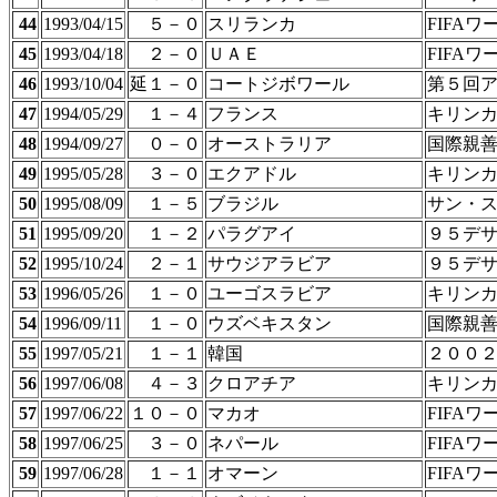
44
1993/04/15
５－０
スリランカ
FIFA
45
1993/04/18
２－０
ＵＡＥ
FIFA
46
1993/10/04
延１－０
コートジボワール
第５回
47
1994/05/29
１－４
フランス
キリン
48
1994/09/27
０－０
オーストラリア
国際親
49
1995/05/28
３－０
エクアドル
キリン
50
1995/08/09
１－５
ブラジル
サン・
51
1995/09/20
１－２
パラグアイ
９５デ
52
1995/10/24
２－１
サウジアラビア
９５デ
53
1996/05/26
１－０
ユーゴスラビア
キリン
54
1996/09/11
１－０
ウズベキスタン
国際親
55
1997/05/21
１－１
韓国
２００
56
1997/06/08
４－３
クロアチア
キリン
57
1997/06/22
１０－０
マカオ
FIFA
58
1997/06/25
３－０
ネパール
FIFA
59
1997/06/28
１－１
オマーン
FIFA