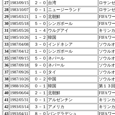
27
1983/09/15
２－０
台湾
ロサン
28
1983/10/07
０－１
ニュージーランド
ロサン
29
1985/03/21
１－０
北朝鮮
FIFA
30
1985/05/18
５－０
シンガポール
FIFA
31
1985/05/26
１－４
ウルグアイ
キリン
32
1985/10/26
１－２
韓国
FIFA
33
1987/04/08
３－０
インドネシア
ソウル
34
1987/04/12
１－０
シンガポール
ソウル
35
1987/09/15
５－０
ネパール
ソウル
36
1987/09/18
９－０
ネパール
ソウル
37
1987/09/26
１－０
タイ
ソウル
38
1987/10/26
０－２
中国
ソウル
39
1988/10/26
０－１
韓国
第１３
40
1989/06/04
２－１
北朝鮮
FIFA
41
1992/05/31
０－１
アルゼンチン
キリン
42
1993/03/14
３－１
アメリカ
キリン
43
1993/04/11
８－０
バングラデシュ
FIFA