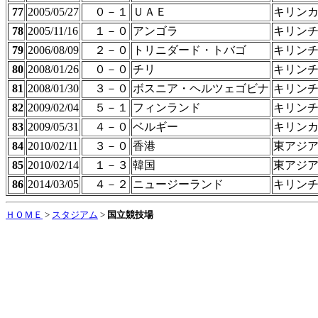
77
2005/05/27
０－１
ＵＡＥ
キリン
78
2005/11/16
１－０
アンゴラ
キリン
79
2006/08/09
２－０
トリニダード・トバゴ
キリン
80
2008/01/26
０－０
チリ
キリン
81
2008/01/30
３－０
ボスニア・ヘルツェゴビナ
キリン
82
2009/02/04
５－１
フィンランド
キリン
83
2009/05/31
４－０
ベルギー
キリン
84
2010/02/11
３－０
香港
東アジ
85
2010/02/14
１－３
韓国
東アジ
86
2014/03/05
４－２
ニュージーランド
キリン
ＨＯＭＥ
>
スタジアム
>
国立競技場