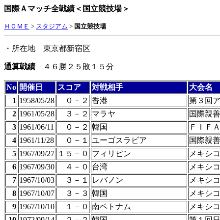
国際Ａマッチ全戦績＜国立競技場＞
ＨＯＭＥ
>
スタジアム
>
国立競技場
・所在地 東京都新宿区
通算戦績
４６勝２５敗１５分
No
開催日
スコア
対戦相手
大会名
1
1958/05/28
０－２
香港
第３回
2
1961/05/28
３－２
マラヤ
国際親
3
1961/06/11
０－２
韓国
ＦＩＦ
4
1961/11/28
０－１
ユーゴスラビア
国際親
5
1967/09/27
１５－０
フィリピン
メキシ
6
1967/09/30
４－０
台湾
メキシ
7
1967/10/03
３－１
レバノン
メキシ
8
1967/10/07
３－３
韓国
メキシ
9
1967/10/10
１－０
南ベトナム
メキシ
10
1972/09/14
２－２
韓国
第１回