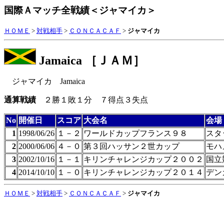
国際Ａマッチ全戦績＜ジャマイカ＞
ＨＯＭＥ
>
対戦相手
>
ＣＯＮＣＡＣＡＦ
>
ジャマイカ
Jamaica ［ＪＡＭ］
ジャマイカ
Jamaica
通算戦績
２勝１敗１分 ７得点３失点
No
開催日
スコア
大会名
会場
1
1998/06/26
１－２
ワールドカップフランス９８
スタ
2
2000/06/06
４－０
第３回ハッサン２世カップ
モハ
3
2002/10/16
１－１
キリンチャレンジカップ２００２
国立
4
2014/10/10
１－０
キリンチャレンジカップ２０１４
デン
ＨＯＭＥ
>
対戦相手
>
ＣＯＮＣＡＣＡＦ
>
ジャマイカ