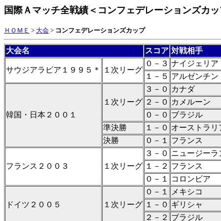
国際Ａマッチ全戦績＜コンフェデレーションズカッ
ＨＯＭＥ
>
大会
>
コンフェデレーションズカップ
大会名
スコア
対戦相
手
０－３
ナイジェリア
サウジアラビア１９９５＊
１次リーグ
１－５
アルゼンチン
３－０
カナダ
１次リーグ
２－０
カメルーン
韓国・日本２００１
０－０
ブラジル
準決勝
１－０
オーストラリ
決勝
０－１
フランス
３－０
ニュージーラ
フランス２００３
１次リーグ
１－２
フランス
０－１
コロンビア
０－１
メキシコ
ドイツ２００５
１次リーグ
１－０
ギリシャ
２－２
ブラジル