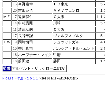
15
今野泰幸
ＦＣ東京
５
20
吉田麻也
ＶＶＶフェンロ
１
ＭＦ
7
遠藤保仁
Ｇ大阪
１１
14
中村憲剛
川崎
５
11
清武弘嗣
Ｃ大阪
17
長谷部誠
ヴォルフスブルク
５
ＦＷ
9
岡崎慎司
シュツットガルト
４
10
香川真司
ボルシア・ドルトムント
２
16
ハーフナー・マイク
甲府
18
前田遼一
磐田
１
監督
アルベルト・ザッケローニ(ITA)
ＨＯＭＥ
>
年度
>
２０１１
>
2011/11/11 vsタジキスタン