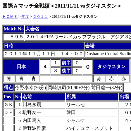
国際Ａマッチ全戦績＜2011/11/11 vsタジキスタン＞
ＨＯＭＥ
>
年度
>
２０１１
>
2011/11/11 vsタジキスタン
Match No
大会名
５９５
２０１４FIFAワールドカップブラジル アジア３
日時
会場
２０１１年１１月１１日 １４：００
Dushanbe Central Stadi
１
前半
０
日本
４
０
タジキスタン
３
後半
０
青
青
青
赤
赤
赤
得点
今野泰幸(36分)
岡崎慎司(61,90+2分)
前田遼一(82分)
Pos
No
名前
所属
出場
ＧＫ
1
川島永嗣
リールセ
２
ＤＦ
3
駒野友一
磐田
６
6
内田篤人
シャルケ
４
2
伊野波雅彦
ハイデュク・スプリト