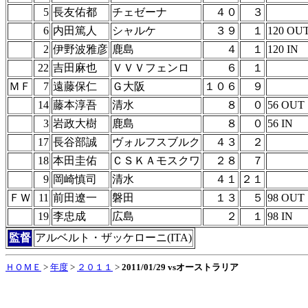
5
長友佑都
チェゼーナ
４０
３
6
内田篤人
シャルケ
３９
１
120 OU
2
伊野波雅彦
鹿島
４
１
120 IN
22
吉田麻也
ＶＶＶフェンロ
６
１
ＭＦ
7
遠藤保仁
Ｇ大阪
１０６
９
14
藤本淳吾
清水
８
０
56 OUT
3
岩政大樹
鹿島
８
０
56 IN
17
長谷部誠
ヴォルフスブルク
４３
２
18
本田圭佑
ＣＳＫＡモスクワ
２８
７
9
岡崎慎司
清水
４１
２１
ＦＷ
11
前田遼一
磐田
１３
５
98 OUT
19
李忠成
広島
２
１
98 IN
監督
アルベルト・ザッケローニ(ITA)
ＨＯＭＥ
>
年度
>
２０１１
>
2011/01/29 vsオーストラリア