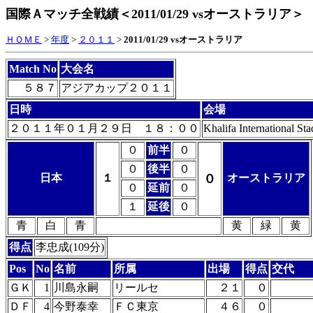
国際Ａマッチ全戦績＜2011/01/29 vsオーストラリア＞
ＨＯＭＥ
>
年度
>
２０１１
>
2011/01/29 vsオーストラリア
Match No
大会名
５８７
アジアカップ２０１１
日時
会場
２０１１年０１月２９日 １８：００
Khalifa International St
０
前半
０
０
後半
０
日本
１
０
オーストラリア
０
延前
０
１
延後
０
青
白
青
黄
緑
黄
得点
李忠成(109分)
Pos
No
名前
所属
出場
得点
交代
ＧＫ
1
川島永嗣
リールセ
２１
０
ＤＦ
4
今野泰幸
ＦＣ東京
４６
０