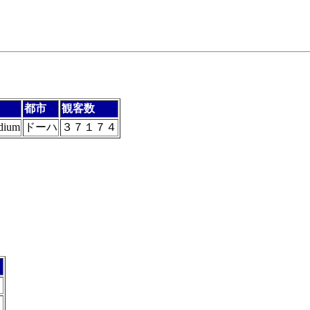
都市
観客数
adium
ドーハ
３７１７４