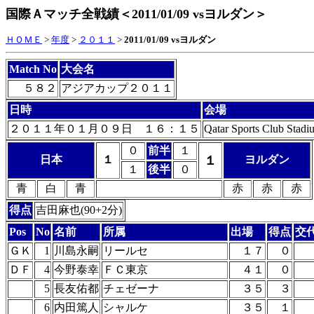
国際Ａマッチ全戦績＜2011/01/09 vsヨルダン＞
ＨＯＭＥ
>
年度
>
２０１１
>
2011/01/09 vsヨルダン
Match No
大会名
５８２
アジアカップ２０１１
日時
会場
２０１１年０１月０９日 １６：１５
Qatar Sports Club Stadi
０
前半
１
日本
１
１
ヨルダン
１
後半
０
青
白
青
赤
赤
赤
得点
吉田麻也(90+2分)
Pos
No
名前
所属
出場
得点
交
ＧＫ
1
川島永嗣
リールセ
１７
０
ＤＦ
4
今野泰幸
ＦＣ東京
４１
０
5
長友佑都
チェゼーナ
３５
３
6
内田篤人
シャルケ
３５
１