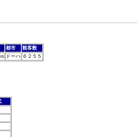
都市
観客数
um
ドーハ
６２５５
代