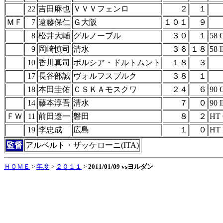
22
吉田麻也
ＶＶＶフェンロ
２
１
ＭＦ
7
遠藤保仁
Ｇ大阪
１０１
９
8
松井大輔
グルノーブル
３０
１
58 
9
岡崎慎司
清水
３６
１８
58 
10
香川真司
ボルシア・ドルトムント
１８
３
17
長谷部誠
ヴォルフスブルク
３８
１
18
本田圭佑
ＣＳＫＡモスクワ
２４
６
90 
14
藤本淳吾
清水
７
０
90 
ＦＷ
11
前田遼一
磐田
８
２
HT
19
李忠成
広島
１
０
HT 
監督
アルベルト・ザッケローニ(ITA)
ＨＯＭＥ
>
年度
>
２０１１
>
2011/01/09 vsヨルダン