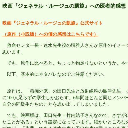
映画『ジェネラル・ルージュの凱旋』への医者的感想
映画『ジェネラル・ルージュの凱旋』公式サイト
（原作（小説版）への僕の感想はこちらです）
救命センター長・速水先生役の堺雅人さんが原作のイメージ
思います。
でも、原作に比べると、ちょっと物足りないというか、やっ
以下、基本的にネタバレなのでご注意ください。
原作は、「愚痴外来」の田口先生と放射線科の島津先生、そ
に
人足らずの学生しかおらず、
年間ほとんど同じメンバ
100
6
自分の同級生たちのことを思い出してしまいました。
でも、映画版は、田口先生＝竹内結子さんなので、さすがに
たことがある」という設定になっています。細かいところな