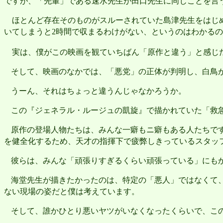
ですが、「先輩」である速水先生が田口先生に同じことを言
ほとんど存在そのものがスルーされていた島津先生をはじめ
いてしまうと
時間で収まるわけがない、というのはわかるの
2
実は、僕がこの映画を観ていちばん「原作と違う」と感じた
そして、映画のなかでは、「悪党」の正体が判明し、白鳥
うーん、それはちょっと違うんじゃなかろうか。
この『ジェネラル・ルージュの凱旋』で描かれていた「救
原作の登場人物たちは、みんな一癖もニ癖もある人たちで
を健全化するため、天才の指揮下で疲弊しきっているスタッ
彼らは、みんな「頑張りすぎるくらい頑張っている」にも
海堂先生が描きたかったのは、特定の「悪人」ではなくて
ない現場の姿だと僕は考えています。
そして、誰かひとり悪いヤツがいなくなったくらいで、こ