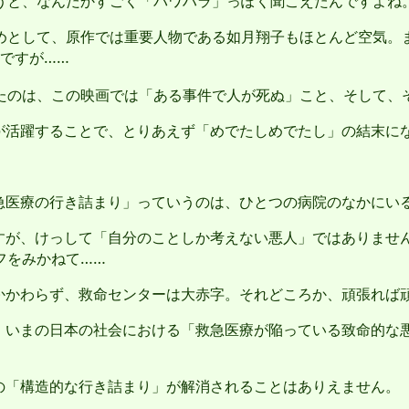
うと、なんだかすごく「パワハラ」っぽく聞こえたんですよね
として、原作では重要人物である如月翔子もほとんど空気。
ですが……
のは、この映画では「ある事件で人が死ぬ」こと、そして、
が活躍することで、とりあえず「めでたしめでたし」の結末に
急医療の行き詰まり」っていうのは、ひとつの病院のなかにい
すが、けっして「自分のことしか考えない悪人」ではありませ
フをみかねて……
かかわらず、救命センターは大赤字。それどころか、頑張れば
、いまの日本の社会における「救急医療が陥っている致命的な
の「構造的な行き詰まり」が解消されることはありえません。