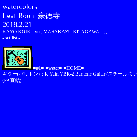
watercolors
Leaf Room 豪徳寺
2018.2.21
KAYO KOIE：vo , MASAKAZU KITAGAWA：g
- set list -
■#1■
■water■
■HOME■
ギター(バリトン)：K.Yairi YBR-2 Baritone Guitar (スチール弦 , 
(PA直結)