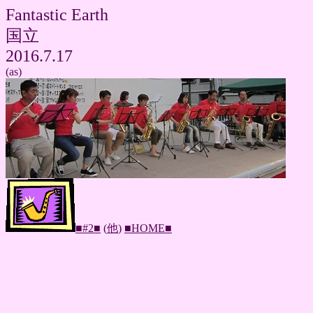
Fantastic Earth
国立
2016.7.17
(as)
■#2■
(
他
)
■HOME■