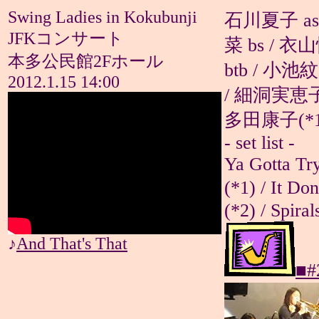
Swing Ladies in Kokubunji
石川夏子 as 
JFKコンサート
菜 bs / 衣
本多公民館2Fホール
btb / 小池
2012.1.15 14:00
/ 細洞実恵子 
多田康子(*1
- set list -
Ya Gotta Try
(*1) / It
(*2) / Spira
♪
And That's That
■#