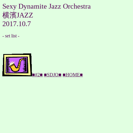
Sexy Dynamite Jazz Orchestra
横濱JAZZ
2017.10.7
- set list -
■#2■
■SDJO■
■HOME■