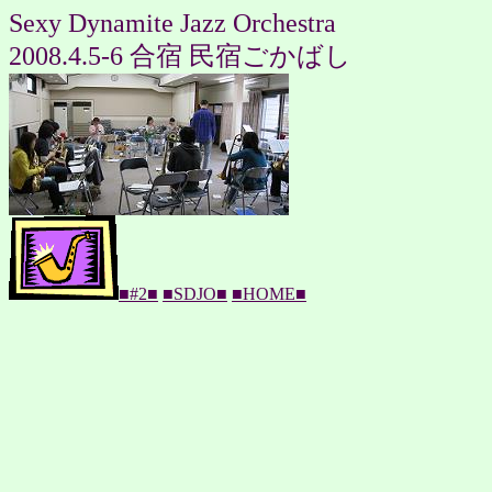
Sexy Dynamite Jazz Orchestra
2008.4.5-6 合宿 民宿ごかばし
■#2■
■SDJO■
■HOME■