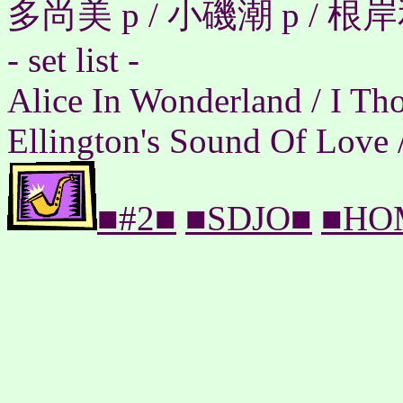
多尚美 p / 小磯潮 p / 根岸
- set list -
Alice In Wonderland / I T
Ellington's Sound Of Love 
■#2■
■SDJO■
■HO