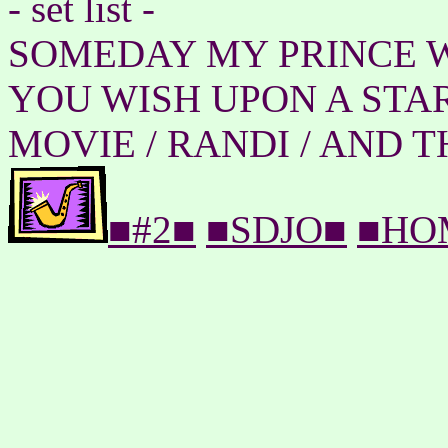
- set list -
SOMEDAY MY PRINCE W
YOU WISH UPON A STAR
MOVIE / RANDI / AND T
■#2■
■SDJO■
■HO