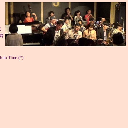
彰
 鈴
h in Time (*)