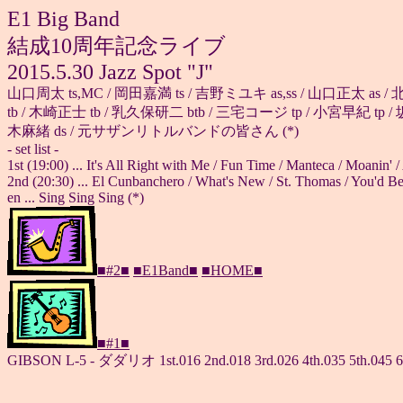
E1 Big Band
結成10周年記念ライブ
2015.5.30 Jazz Spot "J"
山口周太 ts,MC / 岡田嘉満 ts / 吉野ミユキ as,ss / 山口正太 as 
tb / 木崎正士 tb / 乳久保研二 btb / 三宅コージ tp / 小宮早紀 tp /
木麻緒 ds / 元サザンリトルバンドの皆さん (*)
- set list -
1st (19:00) ... It's All Right with Me / Fun Time / Manteca / Moanin'
2nd (20:30) ... El Cunbanchero / What's New / St. Thomas / You'd Be
en ... Sing Sing Sing (*)
■#2■
■E1Band■
■HOME■
■#1■
GIBSON L-5 - ダダリオ 1st.016 2nd.018 3rd.026 4th.035 5th.045