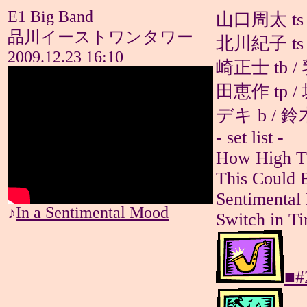
E1 Big Band
山口周太 ts 
品川イーストワンタワー
北川紀子 ts 
2009.12.23 16:10
崎正士 tb /
田恵作 tp /
デキ b / 鈴
- set list -
How High Th
This Could B
Sentimental 
♪
In a Sentimental Mood
Switch in Ti
■#