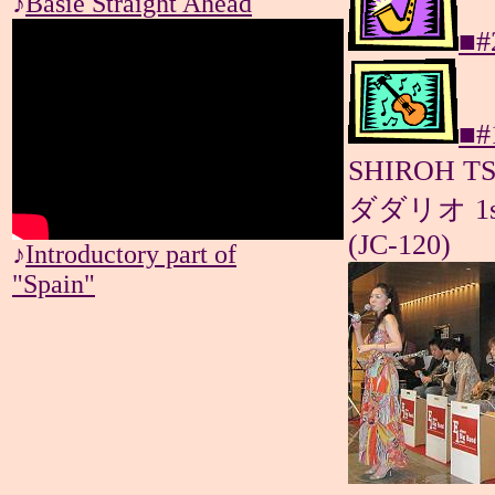
♪
Basie Straight Ahead
■#
■#
SHIROH T
ダダリオ 1st.0
(JC-120)
♪
Introductory part of
"Spain"