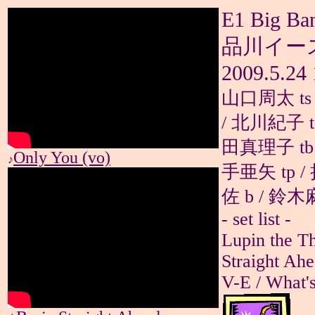
E1 Big Ba
品川イー
2009.5.24 
山口周太 ts 
/ 北川紀子 t
田真理子 tb 
Only You (vo)
♪
手亜矢 tp /
佐 b / 鈴木
- set list -
Lupin the Th
Straight Ahe
V-E / What's