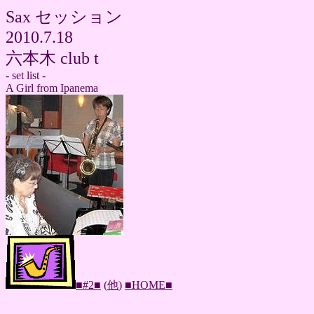
Sax セッション
2010.7.18
六本木 club t
- set list -
A Girl from Ipanema
■#2■
(
他
)
■HOME■