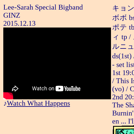
Lee-Sarah Special Bigband
キョンシ
GINZ
ボボ b
2015.12.13
ポテ tb
ィ tp 
ルニュー
ds(1s
- set lis
1st 19:
/ This 
(vo) / 
2nd 20:
♪
Watch What Happens
The Sha
Burnin'
en ... 