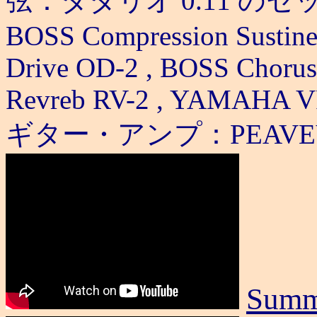
弦：ダダリオ 0.11 のセ
BOSS Compression Sustine
Drive OD-2 , BOSS Chorus
Revreb RV-2 , YAMAHA V
ギター・アンプ：PEAVEY S
Summ