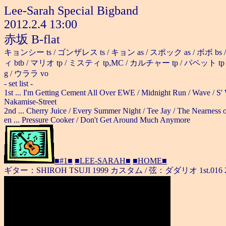
Lee-Sarah Special Bigband
2012.2.4 13:00
赤坂 B-flat
キョンシー ts / ゴンザレス ts / キョン as / スポック as / ボボ 
ィ btb / マリオ tp / ミスティ tp,MC / カルチャー tp / パペット t
g / ウララ vo
- set list -
1st ... I'm Getting Cement All Over EWE / Midnight Run / Wave / S'
Nakamise-Street
2nd ... Cherry Juice / Every Summer Night / Tee Jay / The Nearness of
en ... Pressure Cooker / Don't Get Around Much Anymore
■#1■
■LEE-SARAH■
■HOME■
ギター：SHIROH TSUJI 1999 カスタム / 弦：ダダリオ 1st.016 2nd.018