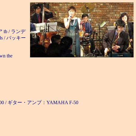
 tb / ランデ
 ds / バッキー
own the
e FV-100 / ギター・アンプ：YAMAHA F-50