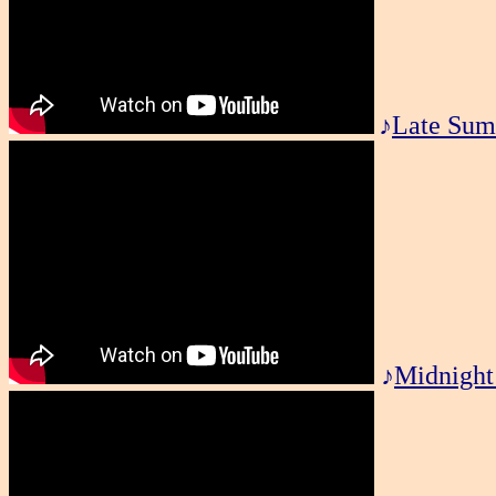
♪
Late Su
♪
Midnight