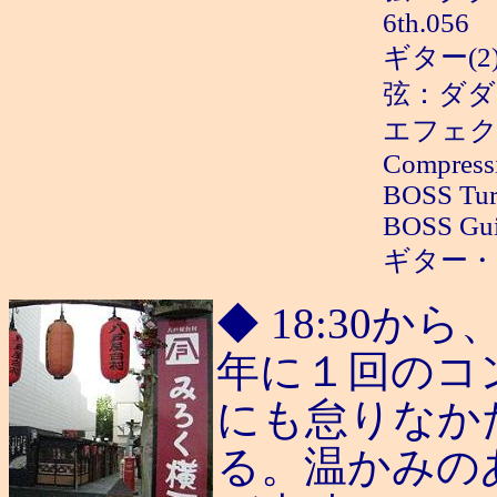
6th.056
ギター(2
弦：ダダリ
エフェクタ
Compressi
BOSS Turb
BOSS Gui
ギター・ア
◆ 18:30
年に１回のコ
にも怠りなか
る。温かみの