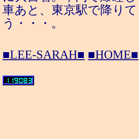
車あと、東京駅で降りて
う・・・。
■LEE-SARAH■
■HOME■