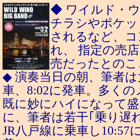
◆ ワイルド・
チラシやポケッ
されるなど、コ
れ、 指定の売
売だったとのこ
◆ 演奏当日の朝、筆者
車、8:02に発車。多く
既に妙にハイになって盛
に、筆者は若干｢乗り遅れ
JR八戸線に乗車し10:57