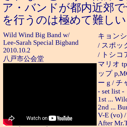
ア・バンドが都内近郊で
を行うのは極めて難しい
Wild Wind Big Band w/
キョンシー 
Lee-Sarah Special Bigband
/ スポック
2010.10.2
/ トシコア
八戸市公会堂
マリオ tp
ップ p,M
ー g / 
- set list -
1st ... W
2nd ... Bu
V-E (vo) 
After Mr.