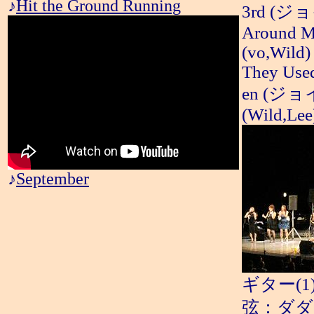
♪
Hit the Ground Running
3rd (ジョイ
Around Mu
(vo,Wild)
They Used
en (ジョイント
(Wild,Lee)
♪
September
ギター(1)
弦：ダダリオ 1