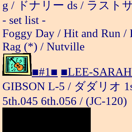
g / ドナリー ds / ラストサ
- set list -
Foggy Day / Hit and Run / 
Rag (*) / Nutville
■#1■
■LEE-SARAH
GIBSON L-5 / ダダリオ 1st.0
5th.045 6th.056 / (JC-120)