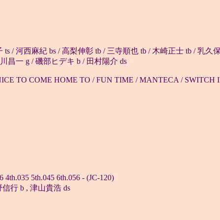
ts / 河西麻紀 bs / 高梨伸彰 tb / 三寺順也 tb / 木崎正士 tb / 乳久保
 北川昌一 g / 磯部ヒデキ b / 田村陽介 ds
NICE TO COME HOME TO / FUN TIME / MANTECA / SWITCH I
.035 5th.045 6th.056 - (JC-120)
矢野信行 b , 津山貴浩 ds