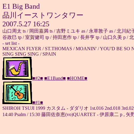
E1 Big Band
品川イーストワンタワー
2007.5.27 16:25
山口周太 ts / 岡田嘉満 ts / 吉野ミユキ as / 永草敦子 as / 北川紀子 
谷政巳 tp / 室賀健司 tp / 持田恵作 tp / 長井亨 tp / 山口久美 p /
- set list -
MEXICAN FLYER / ST.THOMAS / MOANIN' / YOU'D BE SO 
SING SING SING / SPAIN
■#2■
■E1Band■
■HOME■
■#1■
SHIROH TSUJI 1999 カスタム - ダダリオ 1st.016 2nd.018 3rd.026 4th
14:40 Psalm / 15:30 藤田佐奈恵(vo)QUARTET - 伊原康二 p , 