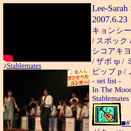
Lee-Sarah 
2007.6
キョンシー t
/ スポック a
シコアキヨシポ
/ ザボ tp 
♪
Stablemates
ピップ p / 
- set list -
In The Mood 
Stablemates 
■#