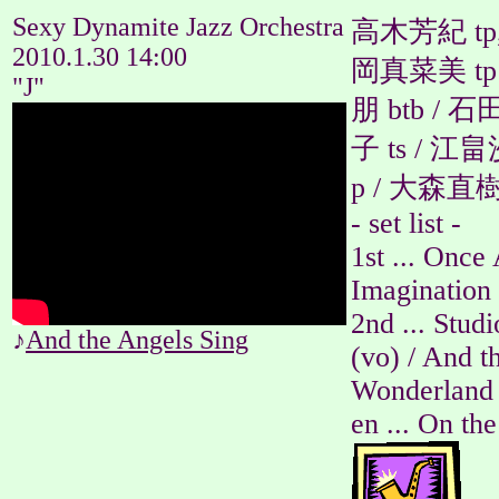
Sexy Dynamite Jazz Orchestra
高木芳紀 tp,
2010.1.30 14:00
岡真菜美 tp 
"J"
朋 btb / 
子 ts / 江
p / 大森直樹
- set list -
1st ... Once
Imagination 
2nd ... Stud
♪
And the Angels Sing
(vo) / And t
Wonderland
en ... On th