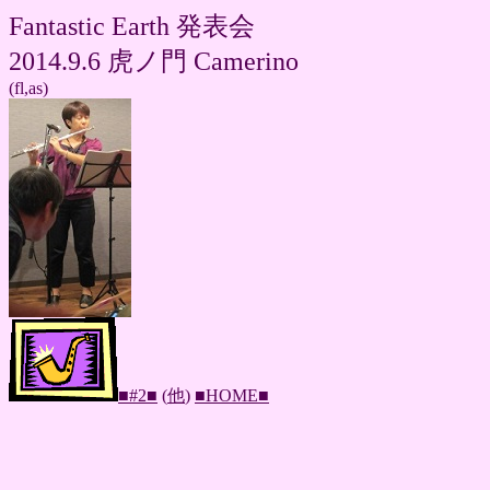
Fantastic Earth 発表会
2014.9.6 虎ノ門 Camerino
(fl,as)
■#2■
(
他
)
■HOME■