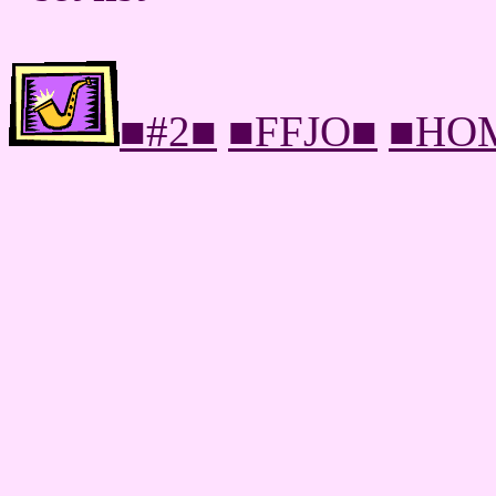
■#2■
■FFJO■
■HO