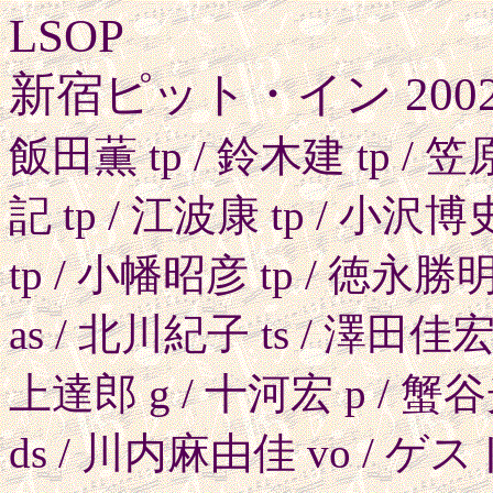
LSOP
新宿ピット・イン 2002.
飯田薫 tp / 鈴木建 tp / 笠
記 tp / 江波康 tp / 小沢博
tp / 小幡昭彦 tp / 徳永勝明
as / 北川紀子 ts / 澤田佳宏 
上達郎 g / 十河宏 p / 蟹谷
ds / 川内麻由佳 vo / 