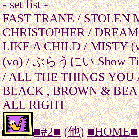
- set list -
FAST TRANE / STOLEN
CHRISTOPHER / DREAMS
LIKE A CHILD / MISTY 
(vo) / ぶらうにい Show Ti
/ ALL THE THINGS YOU 
BLACK , BROWN & BEAU
ALL RIGHT
■#2■
(
他
)
■HOME■