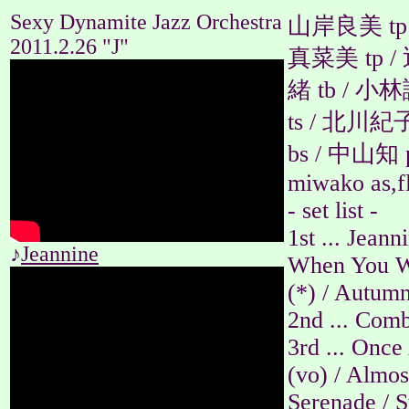
Sexy Dynamite Jazz Orchestra
山岸良美 tp 
2011.2.26 "J"
真菜美 tp /
緒 tb / 小
ts / 北川紀
bs / 中山知 
miwako as,fl
- set list -
1st ... Jean
♪
Jeannine
When You Wi
(*) / Autum
2nd ... Com
3rd ... Once
(vo) / Almos
Serenade / S