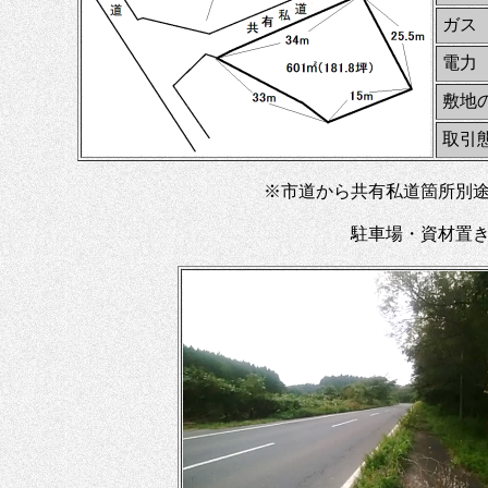
ガス
電力
敷地
取引
※市道から共有私道箇所別
駐車場・資材置