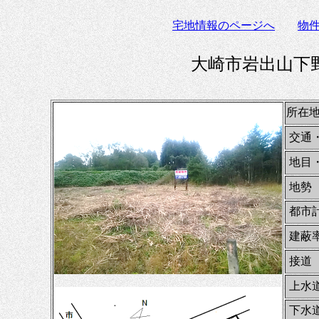
宅地情報のページへ
物
大崎市岩出山下野
所在
交通
地目
地勢
都市
建蔽
接道
上水
下水