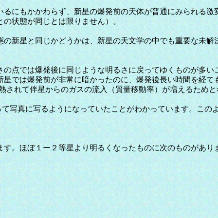
るにもかかわらず、新星の爆発前の天体が普通にみられる激
との状態が同じとは限りません）。
の新星と同じかどうかは、新星の天文学の中でも重要な未解
さの点では爆発後に同じような明るさに戻ってゆくものが多い
星では爆発前が非常に暗かったのに、爆発後長い時間を経ても
が加熱されて伴星からのガスの流入（質量移動率）が増えるため
なって写真に写るようになっていたことがわかっています。この
す。ほぼ１ー２等星より明るくなったものに次のものがあり