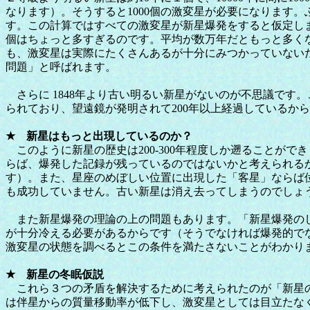
なります）。そうすると1000個の激変星が必要になります。
す。この計算ではすべての激変星が新星爆発をすると仮定しま
個はちょっと多すぎるのです。平均が数万年だともっと多く
も、激変星は実際にたくさんあるが十分にみつかっていない
問題」と呼ばれます。
さらに 1848年より古い明るい新星がないのが不思議です
られており、望遠鏡が発明されて200年以上経過しているか
★ 新星はもっと出現しているのか？
このように新星の歴史は200-300年程度しか遡ることが
らば、爆発した記録が残っているのではないかと考えられる
す）。また、星座のめぼしい位置に出現した「客星」ならば
も成功していません。古い新星は消え去ってしまうのでしょ
また新星爆発の理論の上の問題もあります。「新星爆発のし
が十分冷える必要があるからです（そうでなければ爆発的で
激変星の状態を調べるとこの条件を満たさないことがわかり
★ 新星の冬眠仮説
これら３つの矛盾を解決するために考えられたのが「新星の冬眠仮
は伴星からの質量移動率が低下し、激変星としては目立たな