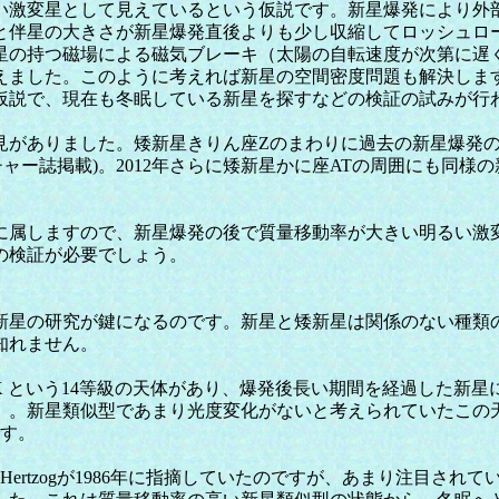
い激変星として見えているという仮説です。新星爆発により外
と伴星の大きさが新星爆発直後よりも少し収縮してロッシュロ
星の持つ磁場による磁気ブレーキ（太陽の自転速度が次第に遅
えました。このように考えれば新星の空間密度問題も解決しま
仮説で、現在も冬眠している新星を探すなどの検証の試みが行
がありました。矮新星きりん座Zのまわりに過去の新星爆発の
. ネイチャー誌掲載)。2012年さらに矮新星かに座ATの周囲にも同様の
属しますので、新星爆発の後で質量移動率が大きい明るい激
の検証が必要でしょう。
新星の研究が鍵になるのです。新星と矮新星は関係のない種類
知れません。
 という14等級の天体があり、爆発後長い期間を経過した新
）。新星類似型であまり光度変化がないと考えられていたこの
です。
ertzogが1986年に指摘していたのですが、あまり注目さ