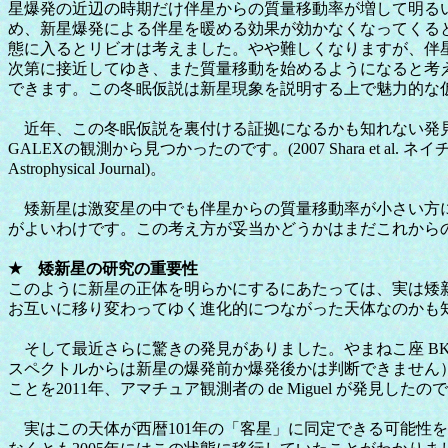
星爆発の近辺の時期だけ伴星からの質量移動率が増して明る
め、新星爆発による伴星を暖める効果が効かなくなってくる
態に入るとリビオは考えました。やや難しくなりますが、伴
次第に接近してゆき、また質量移動を始めるようになると考
できます。この冬眠仮説は新星現象を説明する上で魅力的な
近年、この冬眠仮説を裏付ける証拠になるかも知れない発見
GALEXの観測から見つかったのです。(2007 Shara et al
Astrophysical Journal)。
矮新星は激変星の中でも伴星からの質量移動率が小さい方に
がよいわけです。この考え方が妥当かどうかはまだこれから
★ 矮新星の研究の重要性
このように新星の正体を明らかにするにあたっては、実は矮
お互いに移り変わってゆく進化的につながった天体なのかも
そして最近さらに驚きの発見がありました。やまねこ座 BK
スペクトルからは新星の爆発前か爆発後かは判断できません
ことを2011年、アマチュア観測者の de Miguel が発見したの
実はこの天体が西暦101年の「客星」に同定できる可能性をH