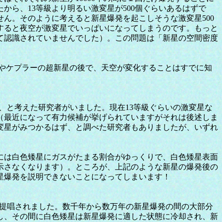
から、13等級より明るい激変星が500個ぐらいあるはずで
ん。そのように考えると新星爆発を起こしそうな激変星500
すると夜空が激変星でいっぱいになってしまうのです。もっと
て認識されていませんでした）。この問題は「新星の空間密度
コやケプラーの超新星の後で、天空が変化することはすでに知
う、と考えた研究者がいました。現在13等級ぐらいの激変星な
（最近になって有力候補が挙げられていますがそれは後述しま
変星がみつかるはず、と調べた研究者もありましたが、いずれ
には白色矮星にガスがたまる割合がゆっくりで、白色矮星表面
示さなくなります）。ところが、上記のような新星の爆発後の
星爆発を説明できないことになってしまいます！
により提唱されました。数千年から数万年の新星爆発の間の大部分
し、その間に白色矮星は新星爆発に適した状態に冷却され、新