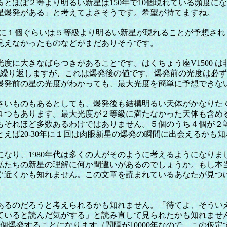
とほぼ２等より明るい新星は150年で10個現れている頻度に
星爆発がある」と考えてよさそうです。希望が持てますね。
に１個ぐらいは５等級より明るい新星が現れることが予想され
見えなかったものなどがまだありそうです。
に大きなばらつきがあることです。はくちょう座V1500 
ます（繰り返しますが、これは爆発後の値です。爆発前の光度は
爆発前の星の光度がわかっても、最大光度を簡単に予想できな
ものもあるとしても、爆発後も結構明るい天体がかなりたくさ
ります。最大光度が２等級に満たなかった天体も含めると 1967
にもそれほど多数あるわけではありません。５個のうち４個が２
えば20-30年に１回は肉眼新星の爆発の瞬間に出会えるかも
り、1980年代は多くの人がそのように考えるようになりま
私たちの新星の理解に何か間違いがあるのでしょうか。もし本
ぐ近くかも知れません。この文章を読まれているあなたが見つ
るのだろうと考えられるかも知れません。「待てよ、そうい
いると読んだ気がする」と読み直して見られたかも知れません。
00個爆発することになります（間隔が10000年なので、この仮