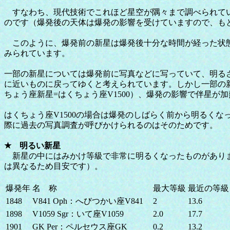
すなわち、現代技術でこれほど星空が隅々まで調べられてい
のです（爆発後の天体は爆発の影響を受けていますので、も
このように、爆発前の新星は爆発後十分な時間が経った状態
みられています。
一部の新星については爆発前に写真などに写っていて、明る
に近いものに戻ってゆくと考えられています。しかし一部の新
ちょう座新星=はくちょう座V1500）、爆発の影響で伴星
はくちょう座V1500の場合は爆発のしばらく前から明るく
際に過去の写真調査が呼びかけられるのはそのためです。
★ 明るい新星
新星の中にはみかけ等級で非常に明るくなったものがありま
は異なるため目安です）。
爆発年
名 称
最大等級
最近の等級
1848
V841 Oph：へびつかい座V841
2
13.6
1898
V1059 Sgr：いて座V1059
2.0
17.7
1901
GK Per：ペルセウス座GK
0.2
13.2