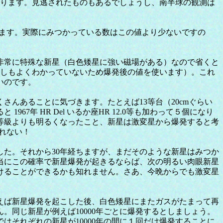
なります。見逃されたものもあるでしょうし、南半球の観測は
ます。実際にみつかっている数はこの値より少ないですの
は非常に特殊な新星（白色矮星に強い磁場がある）なので省くと
必ずしもよくわかっていないため爆発後の値を使います）。これ
いのです。
んあることに気づきます。たとえば13等台（20cmぐらい
年 HR Del いるか座HR 12.0等も加わって５個になり
等級よりも明るくなったこと、新星は激変星から爆発すると考
知れない！
した。それから30年経ちますが、まだそのような新星はみつか
当にこの確率で新星爆発が起きるならば、次の明るい肉眼新星
けることができるかも知れません。さあ、今晩からでも激変星
えば新星爆発を起こした後、白色矮星にまたガスがたまって再
同じ新星が例えば10000年ごとに爆発するとしましょう。
定ではそれぞれの新星が10000年の間に１回だけ爆発することに