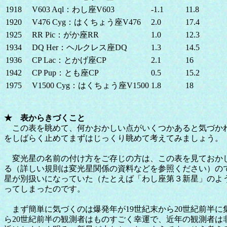
1918
V603 Aql：わし座V603
-1.1
11.8
1920
V476 Cyg：はくちょう座V476
2.0
17.4
1925
RR Pic：がか座RR
1.0
12.3
1934
DQ Her：ヘルクレス座DQ
1.3
14.5
1936
CP Lac：とかげ座CP
2.1
16
1942
CP Pup：とも座CP
0.5
15.2
1975
V1500 Cyg：はくちょう座V1500
1.8
18
★ 表からきづくこと
この表を眺めて、何かおかしい点がいくつかあると気づかれ
をしばらく止めてまずはじっくり眺めて考えてみましょう。
変光星の名前の付け方をご存じの方は、この表を見ておかしいと思われたことでしょう
る（詳しい規則は変光星関係の資料などを参照ください）の
星が別扱いになっていた（たとえば「わし座第３新星」のよ
ってしまったのです。
まず簡単に気づくのは爆発年が19世紀末から20世紀前半に
ら20世紀前半の観測者はものすごく幸運で、近年の観測者は