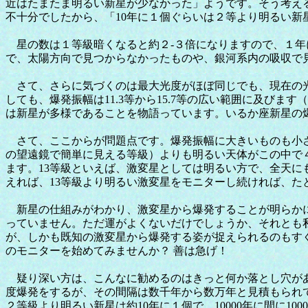
近はたまたま明るい新星が少なかった」ようです。そう考える
不十分でしたから、「10年に１個ぐらいは２等より明るい新
星の数は１等級暗くなると約２-３倍になりますので、１年
で、太陽方向で見つからなかったものや、銀河系内の吸収で
さて、さらに気づくのは最大光度がほぼ同じでも、現在の光度
しても、爆発振幅は11.3等から15.7等の広い範囲に及び
は新星が多様であることを物語っています。いるか座新星の
さて、ここからが問題点です。爆発振幅に大きいものも小さい
の望遠鏡で簡単に見える等級）よりも明るい天体がこの中で４つもあ
ます。13等級といえば、激変星としては明るい方で、全天
えれば、13等級より明るい激変星をモニターし続ければ、たと
新星の仕組みがわかり、激変星から爆発することが明らかにな
っていません。ただ運がよくないだけでしょうか、それとも
が、しかも既知の激変星から爆発する姿が捉えられるのもす
のモニターを始めてみませんか？ 善は急げ！
疑り深い方は、こんなに勧めるのはきっと何か落とし穴があ
度爆発をするが、その間隔は数千年から数万年と見積もられて
２等級より明るい新星は約10年に１個で、10000年に間に10