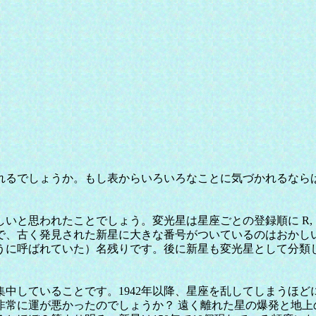
るでしょうか。もし表からいろいろなことに気づかれるなら
。変光星は星座ごとの登録順に R, S, ..., Z, RR, RS, ... 
で、古く発見された新星に大きな番号がついているのはおかし
うに呼ばれていた）名残りです。後に新星も変光星として分類
集中していることです。1942年以降、星座を乱してしまうほど
非常に運が悪かったのでしょうか？ 遠く離れた星の爆発と地