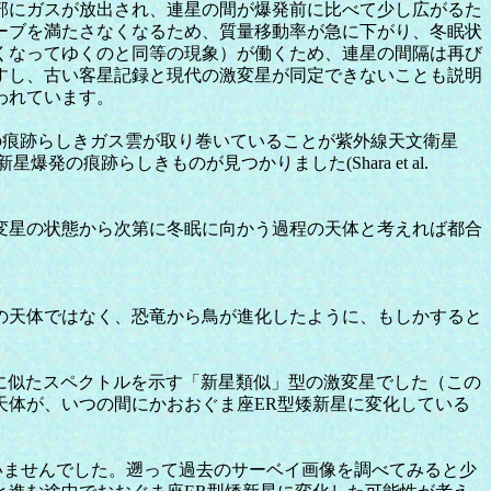
部にガスが放出され、連星の間が爆発前に比べて少し広がるた
ーブを満たさなくなるため、質量移動率が急に下がり、冬眠状
くなってゆくのと同等の現象）が働くため、連星の間隔は再び
すし、古い客星記録と現代の激変星が同定できないことも説明
われています。
痕跡らしきガス雲が取り巻いていることが紫外線天文衛星
新星爆発の痕跡らしきものが見つかりました(Shara et al.
変星の状態から次第に冬眠に向かう過程の天体と考えれば都合
の天体ではなく、恐竜から鳥が進化したように、もしかすると
星に似たスペクトルを示す「新星類似」型の激変星でした（この
天体が、いつの間にかおおぐま座ER型矮新星に変化している
れていませんでした。遡って過去のサーベイ画像を調べてみると少