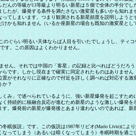
ふだんの等級が13等級より明るい新星は５個で全体の半分でした
したが、爆発する条件を満たさない激変星も多いかも知れませ
なってしまいます。つまり観測される新星頻度を説明しようと
だけかも知れません（いるか座新星の場合も既知の激変星とし
。このぐらい明るい天体ならば人目を引いたでしょうし、ティ
らです。この原因はよくわかりません。
できません。それでは中国の「客星」の記録と比べればどうだろ
からです。しかし現在まで確実に同定されたものはありません
位置がそれなりに正確なので付近を詳しく調べれば対応する激
うか？
くみ」で述べられているように、強い新星爆発を起こすため
なく持続的に核融合反応が進むため新星のような激しい爆発を
ます。爆発前の新星が爆発後とあまり違わないのであれば、新
説」です。この仮説は1987年リビオ(Mario Livio)
くなってしまう（あるいは暗くなってしまう）冬眠時期を過ご