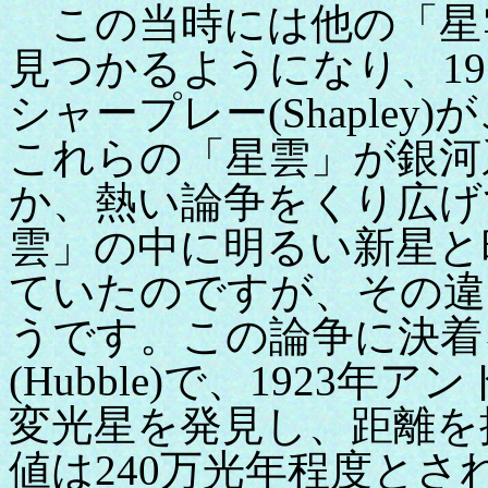
この当時には他の「星
見つかるようになり、1917
シャープレー(Shaple
これらの「星雲」が銀河
か、熱い論争をくり広げ
雲」の中に明るい新星と
ていたのですが、その違
うです。この論争に決着
(Hubble)で、1923
変光星を発見し、距離を
値は240万光年程度と