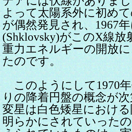
デアには伏線がありまし
よって太陽系外に初めて
が偶然発見され、1967
(Shklovsky)がこの
重力エネルギーの開放に
たのです。
このようにして1970
りの降着円盤の概念が次
変星は白色矮星における
明らかにされていったの