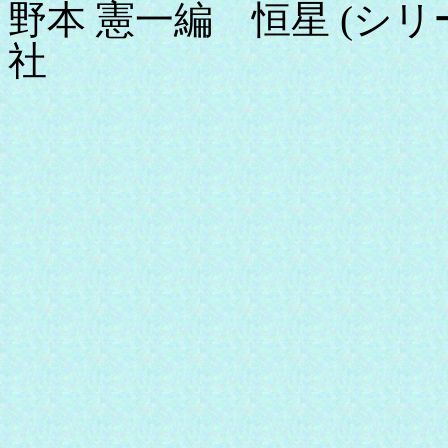
野本 憲一編 恒星 (シリ
社