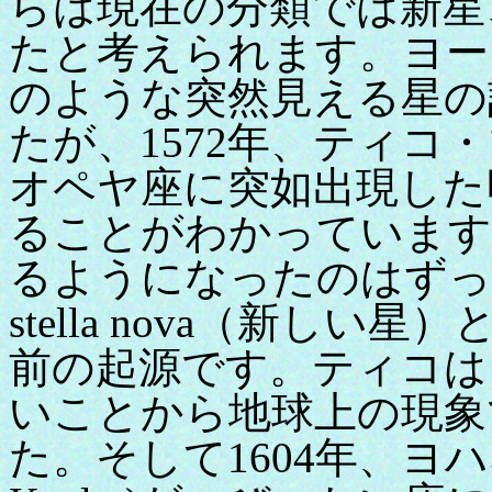
らは現在の分類では新星
たと考えられます。ヨー
のような突然見える星の
たが、1572年、ティコ・ブラ
オペヤ座に突如出現した
ることがわかっています
るようになったのはずっ
stella nova（新し
前の起源です。ティコは
いことから地球上の現象
た。そして1604年、ヨハネ