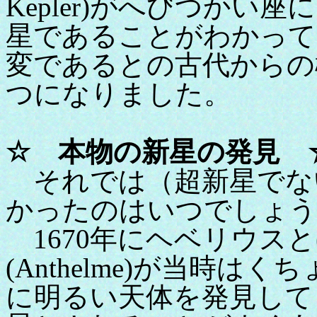
Kepler)がへびつか
星であることがわかって
変であるとの古代からの
つになりました。
☆ 本物の新星の発見 
それでは（超新星でな
かったのはいつでしょう
1670年にヘベリウスと(H
(Anthelme)が当時
に明るい天体を発見して