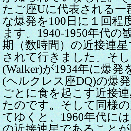
たご座Uに代表される一
な爆発を100日に１回
ます。1940-1950年
期（数時間）の近接連星
されて行きました。そし
(Walker)が1934年
(ヘルクレス座DQ)の爆
ごとに食を起こす近接連
たのです。そして同様の
てゆくと、1960年代に
の近接連星であることが