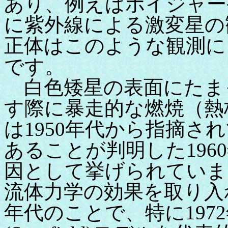
あり、例えばボイジャー
に紫外線による激変星の
正体はこのような観測に
です。
白色矮星の表面にたま
す際に暴走的な燃焼（熱
は1950年代から指摘さ
あることが判明した196
因として挙げられていま
流体力学の効果を取り入れ
年代のことで、特に197