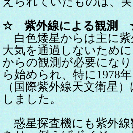
えられていたものは、実
☆ 紫外線による観測 
白色矮星からは主に紫
大気を通過しないために
からの観測が必要になりま
ら始められ、特に1978
（国際紫外線天文衛星）
しました。
惑星探査機にも紫外線