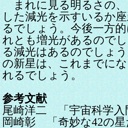
まれに見る明るさの、
した減光を示すいるか座
るでしょう。今後一方的
れとも増光があるのでし
る減光はあるのでしょう
の新星は、これまでにな
れるでしょう。
参考文献
尾崎洋二 「宇宙科学入
岡崎彰 「奇妙な42の