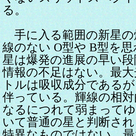
る。
手に入る範囲の新星の
線のない O型や B型を
星は爆発の進展の早い段
情報の不足はない。最大
トルは吸収成分であるが
伴っている。輝線の相対
なるにつれて弱まってゆ
いて普通の星と判断され
特異なものではない。最