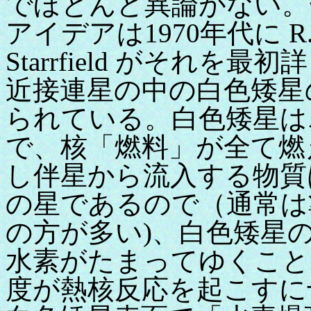
でほとんど異論がない。
アイデアは1970年代に R.
Starrfield がそれ
近接連星の中の白色矮星
られている。白色矮星は
で、核「燃料」が全て燃
し伴星から流入する物質
の星であるので（通常は準
の方が多い)、白色矮星
水素がたまってゆくこと
度が熱核反応を起こすに