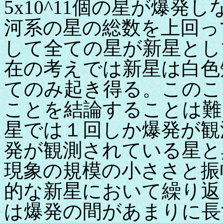
5x10^11個の星が爆
河系の星の総数を上回っ
して全ての星が新星とし
在の考えでは新星は白色
てのみ起き得る。このこ
ことを結論することは難
星では１回しか爆発が観
発が観測されている星と
現象の規模の小ささと振
的な新星において繰り返
は爆発の間があまりに長