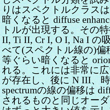
りはスペクトルクラスは
暗くなると diffuse enha
トルが出現する。その特徴は広い H
II, Ti II, Cr I, O I, Na
べて(スペクトル線の)偏移
等ぐらい暗くなると orion
れる。これには非常に広い He I
が存在し、後に N III、時
spectrumの線の偏移は diffu
されるものと同じオーダ