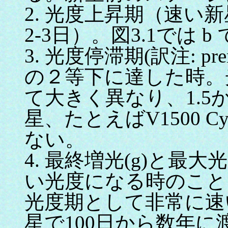
2. 光度上昇期（速い
2-3日）。図3.1では 
3. 光度停滞期(訳注: prem
の２等下に達した時。
て大きく異なり、1.5
星、たとえばV1500 
ない。
4. 最終増光(g)と
い光度になる時のこと
光度期として非常に速
星で100日から数年