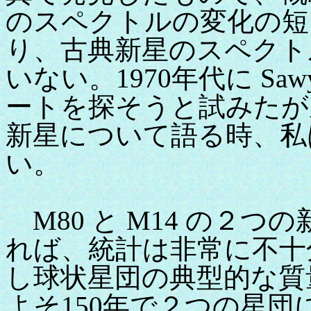
のスペクトルの変化の短
り、古典新星のスペクト
いない。1970年代に Saw
ートを探そうと試みたが
新星について語る時、私
い。
M80 と M14 の２
れば、統計は非常に不十
し球状星団の典型的な質量
よそ150年で２つの星