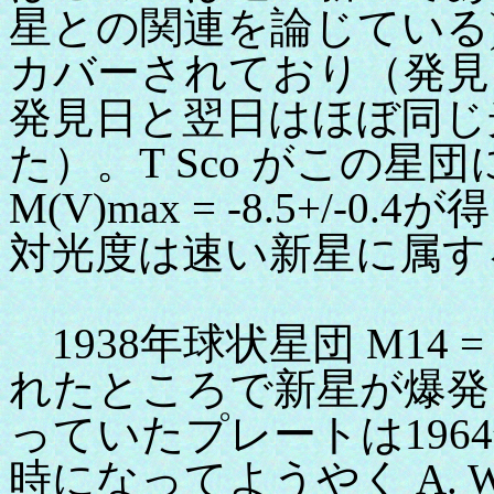
星との関連を論じている
カバーされており（発見
発見日と翌日はほぼ同じ
た）。T Sco がこの
M(V)max = -8.5+/
対光度は速い新星に属す
1938年球状星団 M14 = 
れたところで新星が爆発
っていたプレートは19
時になってようやく A. W