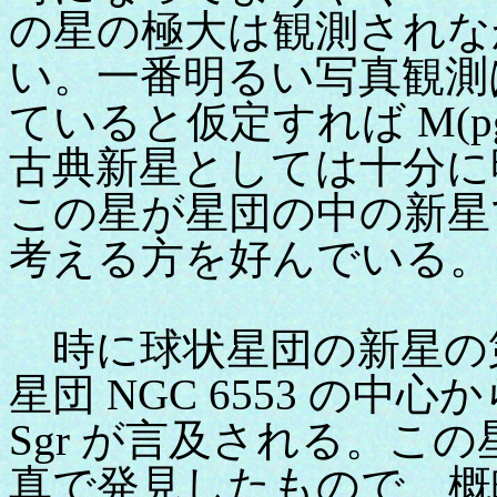
の星の極大は観測されな
い。一番明るい写真観測
ていると仮定すれば M(pg
古典新星としては十分に
この星が星団の中の新星
考える方を好んでいる。
時に球状星団の新星の第
星団 NGC 6553 の中心
Sgr が言及される。この星
真で発見したもので、概