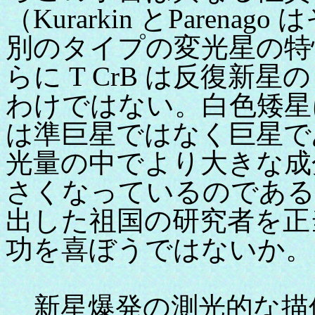
（Kurarkin とPare
別のタイプの変光星の特
らに T CrB は反復
わけではない。白色矮星
は準巨星ではなく巨星で
光量の中でより大きな成
さくなっているのである
出した祖国の研究者を正
功を喜ぼうではないか。
新星爆発の測光的な描