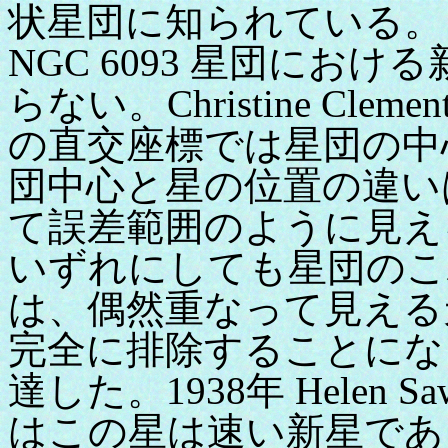
状星団に知られている。まず
NGC 6093 星団における
らない。Christine Cl
の直交座標では星団の中心
団中心と星の位置の違い
て誤差範囲のように見え
いずれにしても星団のこ
は、偶然重なって見える
完全に排除することにな
達した。1938年 Helen
はこの星は速い新星であった(訳