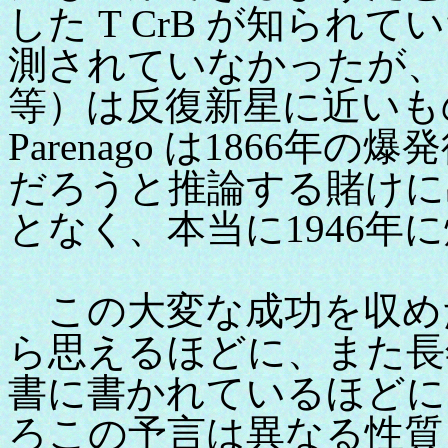
した T CrB が知ら
測されていなかったが、
等）は反復新星に近いもので
Parenago は1866年
だろうと推論する賭けに
となく、本当に1946年
この大変な成功を収め
ら思えるほどに、また長
書に書かれているほどに
ろこの予言は異なる性質