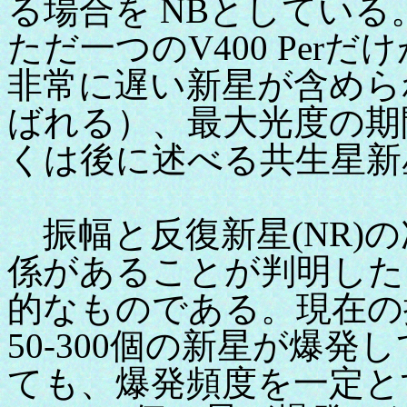
る場合を NBとしている
ただ一つのV400 Per
非常に遅い新星が含められ
ばれる）、最大光度の期
くは後に述べる共生星新
振幅と反復新星(NR)
係があることが判明した
的なものである。現在の
50-300個の新星が爆
ても、爆発頻度を一定とす