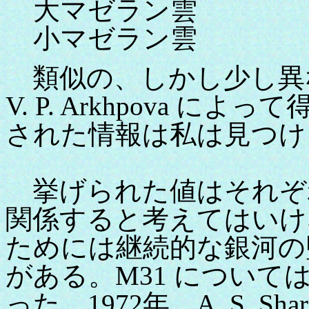
大マゼラン
小マゼラン
類似の、しかし少し異なる情
V. P. Arkhpova 
された情報は私は見つけ
挙げられた値はそれぞ
関係すると考えてはいけ
ためには継続的な銀河の
がある。M31 については1
った。1972年、A. S. Sh