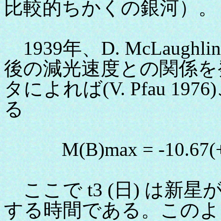
比較的ちかくの銀河）。
1939年、D. McLaug
後の減光速度との関係を
タによれば(V. Pfau 
る
M(B)max = -10.67(+/-0.3
ここで t3 (日) は
する時間である。このよ