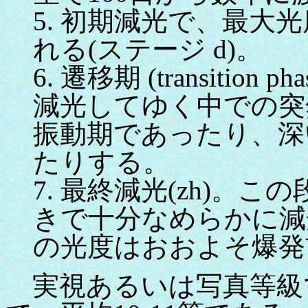
5. 初期減光で、最大
れる(ステージ d)。
6. 遷移期 (transitio
減光してゆく中での突
振動期であったり、深
たりする。
7. 最終減光(zh)。
きで十分なめらかに減
の光度はおおよそ爆発前
実視あるいは写真等級