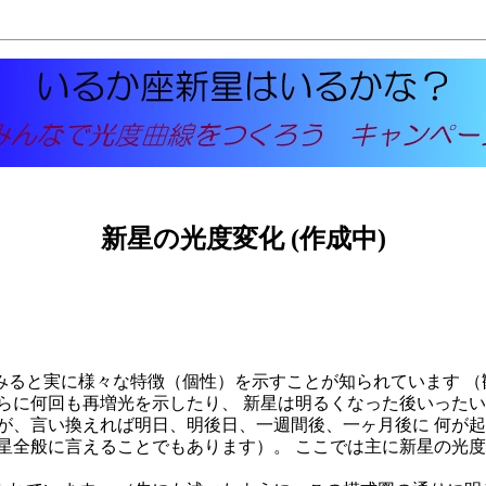
新星の光度変化 (作成中)
ると実に様々な特徴（個性）を示すことが知られています （
らに何回も再増光を示したり、 新星は明るくなった後いった
が、言い換えれば明日、明後日、一週間後、一ヶ月後に 何が
星全般に言えることでもあります）。 ここでは主に新星の光