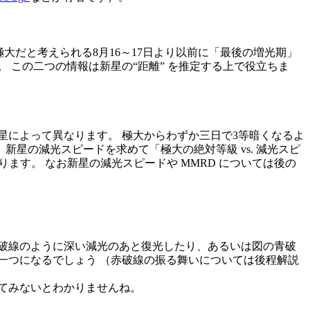
大だと考えられる8月16～17日より以前に「最後の増光期」
 この二つの情報は新星の“距離” を推定する上で役立ちま
によって異なります。 極大からわずか三日で3等暗くなるよ
星の減光スピードを求めて「極大の絶対等級 vs. 減光スピ
ます。 なお新星の減光スピードや MMRD については後の
破線のように深い減光のあと復光したり、あるいは図の青破
一つになるでしょう （赤破線の振る舞いについては後程解説
てみないとわかりませんね。