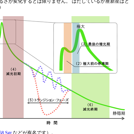
るさが変化するとは限りません。 はたしているか座新星はど
）
58 Sgr
などが有名です）。