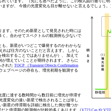
れています。 （先にも述べたように、この模式図の通りに明
いますが、 今後の光度変化も目が離せないと言えるでしょう。
ります。そのため新星として発見された時には
多く、合わせてスペクトルの観測例も少ないで
とも、新星がいつどこで爆発するのかわからな
えれば仕方のないことだと言えます。 しかし
を検出することではありませんが）、 加えて
例が増えていくことが期待されます。 さらに
ルされた
TOCP （Transient Objects Confirmation
ウェブページの存在も、増光初期を観測する
光度に達する数時間から数日前に増光が停滞す
に光度変化の速い新星で検出されることは珍し
速い新星の停滞期を詳細に検出した例が幾つか
星だと停滞期の観測例が比較的多くあります （
V723 Cas や V55