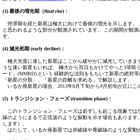
(3) 最後の増光期（final rise)：
停滞期を経た新星は極大に向けて最後の増光を示します。 この
と思われるような部分が観測されています。 この期間が観測
す。
(4) 減光初期 (early decline)：
極大光度に達した新星はここから緩やかに減光していきます
うな速い新星もいれば、 極大から百日もかけてやっと3等暗く
ード」(MMRD) という 経験的な法則をもちいて新星の絶
「新星の分類」、「新星の距離を求める」で解説します。
いるか座新星の場合、2013年8月下旬から9月初旬が正に
(5) トランジション・フェーズ (transition phase)：
このトランジション・フェーズは必ずしも起こる現象ではな
線のようにまるで正弦波のような振動を示す場合もあります。
します）。
はたして、いるか座新星では赤破線や青破線のような変動が