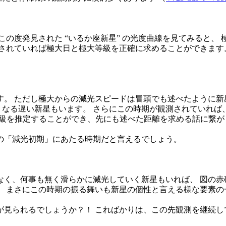
度発見された “いるか座新星” の光度曲線を見てみると、 極
されていれば極大日と極大等級を正確に求めることができます。
。 ただし極大からの減光スピードは冒頭でも述べたように新星
なる遅い新星もいます。 さらにこの時期が観測されていれば、新
対等級を推定することができ、先にも述べた距離を求める話に繋がり
この「減光初期」にあたる時期だと言えるでしょう。
く、何事も無く滑らかに減光していく新星もいれば、 図の赤
 まさにこの時期の振る舞いも新星の個性と言える様な要素の
見られるでしょうか？！ こればかりは、この先観測を継続し