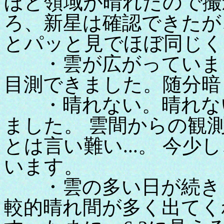
ほど領域が晴れたので撮影
ろ、新星は確認できたが、TYC1
とパッと見でほぼ同じく
・雲が広がっていまし
目測できました。随分暗
・晴れない。晴れない
ました。 雲間からの観
とは言い難い...。 今
います。
・雲の多い日が続きま
較的晴れ間が多く出てく