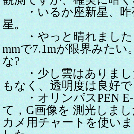
・いるか座新星、昨夜と
星。
・やっと晴れました 
mmで7.1mが限界みた
な?
・少し雲はありました
もなく、透明度は良好で
・オリンパスPEN E-
て，G画像を 測光しま
カメ用チャートを使いま