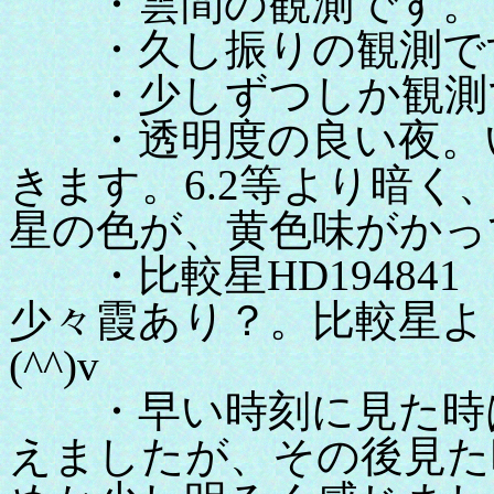
・雲間の観測です。
・久し振りの観測で
・少しずつしか観測で
・透明度の良い夜。い
きます。6.2等より暗く
星の色が、黄色味がかっ
・比較星HD194841 M
少々霞あり？。比較星よ
(^^)v
・早い時刻に見た時は
えましたが、その後見た