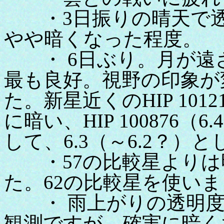
・3日振りの晴天で透
やや暗くなった程度。
・ 6日ぶり。月が遠
最も良好。視野の印象が
た。新星近くのHIP 101
に暗い、HIP 100876
して、6.3（～6.2？）
・57の比較星よりは
た。62の比較星を使い
・ 雨上がりの透明度
観測ですが、確実に暗く