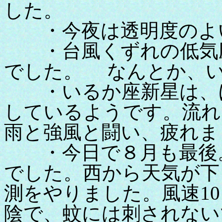
した。
・今夜は透明度のよ
・台風くずれの低気圧
でした。 なんとか、
・いるか座新星は、ほぼ
しているようです。流れ
雨と強風と闘い、疲れま
・今日で８月も最後。
でした。西から天気が下
測をやりました。風速1
陰で、蚊には刺されない