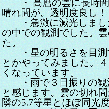
・ 高層の雲に長時間
晴れ間が。透明度良し！
・急激に減光しました
の中での観測でした。雲
た。
・星の明るさを目測す
とかやってみました。４
くなっています。
・雨で３日振りの観測
と感じます。雲の切れ間
隣の5.7等星とほぼ同光