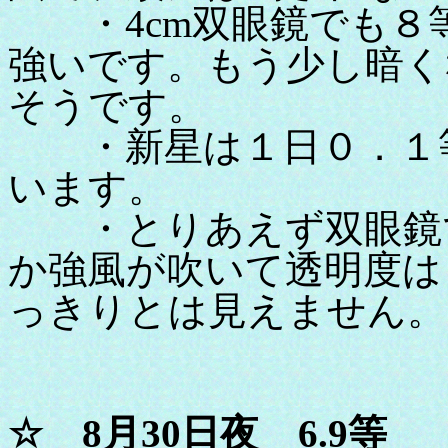
・4cm双眼鏡でも８
強いです。もう少し暗く
そうです。
・新星は１日０．１等
います。
・とりあえず双眼鏡で
か強風が吹いて透明度は
っきりとは見えません。
☆ 8月30日夜 6.9等