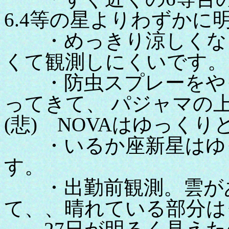
6.4等の星よりわずかに
・めっきり涼しくなり
くて観測しにくいです。
・防虫スプレーをやっ
ってきて、 パジャマの
(悲) NOVAはゆっくり
・いるか座新星はゆっ
す。
・出勤前観測。雲があ
て、、晴れている部分は