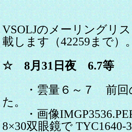
VSOLJのメーリングリ
載します（42259まで）
☆ 8月31日夜 6.7等
・雲量６～７ 前回の
た。
・画像IMGP3536.P
8×30双眼鏡で TYC1640