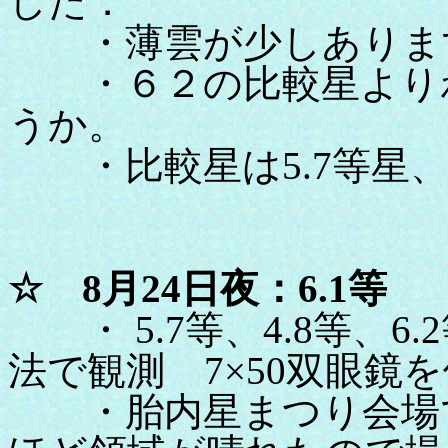
した．
・薄雲が少しありま
・６２の比較星よりわ
うか。
・比較星は5.7等星、
☆ 8月24日夜：6.1等
・ 5.7等、4.8等、6
法で観測 7×50双眼鏡
・胎内星まつり会場で