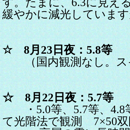
す。たまに、6.3に見
緩やかに減光しています
☆ 8月23日夜：5.8等
（国内観測なし。スイ
☆ 8月22日夜：5.7等
・5.0等、5.7等、4.8
て光階法で観測 7×50