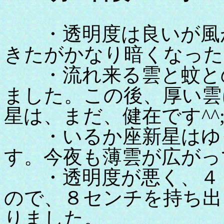
・透明度は良いが風が強
きたがかなり暗くなった
・流れ来る雲と蚊との激
ました。この後、厚い雲
星は、まだ、健在です^^
・いるか座新星はゆっ
す。今夜も薄雲が広がっ
・透明度が悪く、４．
ので、８センチを持ち出
りました。