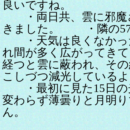
良いですね。
・両日共、雲に邪魔さ
きました。 ・隣の5
・天気は良くなかった
れ間が多く広がってきて
経つと雲に蔽われ、その
こしづつ減光しているよ
・最初に見た15日の
変わらず薄曇りと月明り
ん。