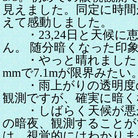
見えました。同定に時間
えて感動しました。
・23,24日と天候に
ん。 随分暗くなった印
・やっと晴れました 
mmで7.1mが限界みた
・雨上がりの透明度の
観測ですが、確実に暗く
・しばらく天候が悪か
の暗夜、観測することが
は、視覚的にはわかりま