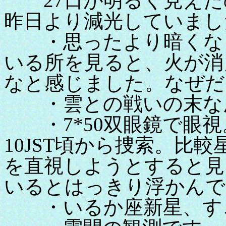
27日が明るく見えた
昨日より減光していまし
・思ったより暗くなっ
いる所を見ると、火が消
なと感じました。なぜだ
・雲との戦いの末なん
・7*50双眼鏡で眼視
10JST頃から捜索。比較
を直視しようとすると見え
いるとはっきり浮かんで
・いるか座新星、すこ