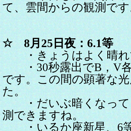
て、雲間からの観測です
☆ 8月25日夜：6.1等
・きょうはよく晴れ
・30秒露出でB，V各1
です。この間の顕著な光
た。
・だいぶ暗くなってき
測できますね。
・いるか座新星、6等