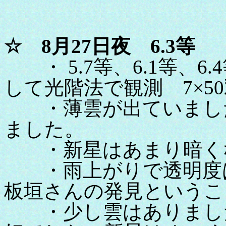
☆ 8月27日夜 6.3等
・ 5.7等、6.1等、6.
して光階法で観測 7×5
・薄雲が出ていました
ました。
・新星はあまり暗くな
・雨上がりで透明度は
板垣さんの発見というこ
・少し雲はありました