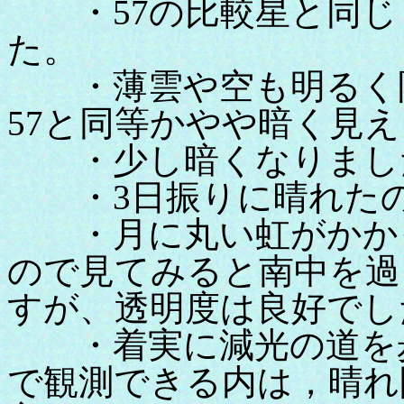
・57の比較星と同じ
た。
・薄雲や空も明るく限
57と同等かやや暗く見
・少し暗くなりまし
・3日振りに晴れたの
・月に丸い虹がかかっ
ので見てみると南中を過
すが、透明度は良好でし
・着実に減光の道を歩
で観測できる内は，晴れ