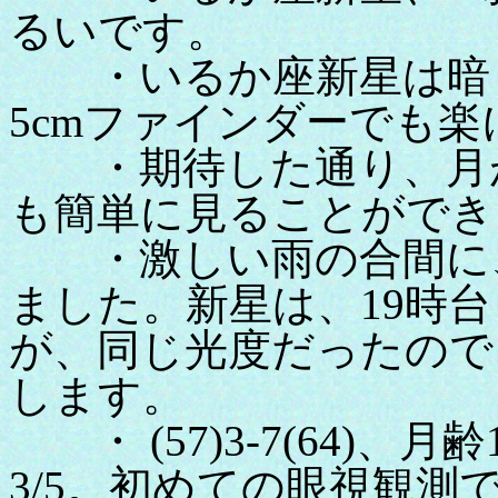
るいです。
・いるか座新星は暗く
5cmファインダーでも
・期待した通り、月が
も簡単に見ることができ
・激しい雨の合間に、
ました。新星は、19時台
が、同じ光度だったので
します。
・ (57)3-7(64)、月
3/5。初めての眼視観