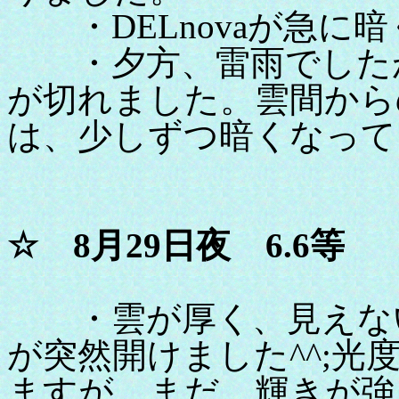
・DELnovaが急に
・夕方、雷雨でしたが
が切れました。雲間から
は、少しずつ暗くなって
☆ 8月29日夜 6.6等
・雲が厚く、見えない
が突然開けました^^;
ますが、まだ、輝きが強