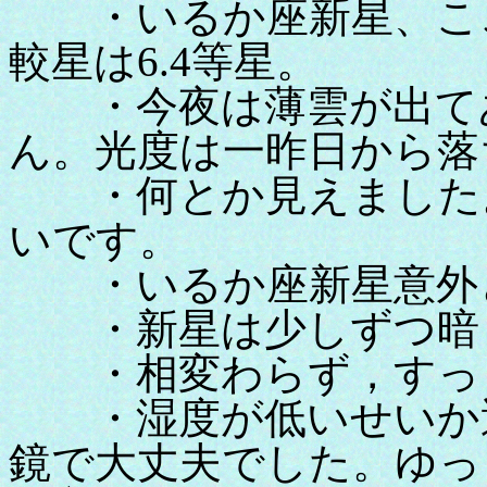
・いるか座新星、ここ
較星は6.4等星。
・今夜は薄雲が出てあ
ん。光度は一昨日から落
・何とか見えました。
いです。
・いるか座新星意外と
・新星は少しずつ暗く
・相変わらず，すっき
・湿度が低いせいか透
鏡で大丈夫でした。ゆっ