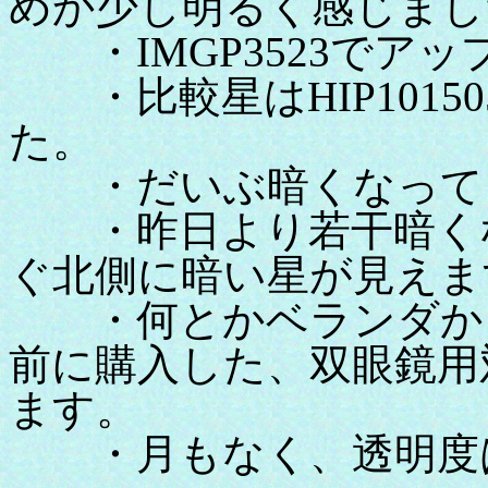
めか少し明るく感じまし
・IMGP3523でア
・比較星はHIP1015
た。
・だいぶ暗くなって
・昨日より若干暗くな
ぐ北側に暗い星が見えま
・何とかベランダから
前に購入した、双眼鏡用
ます。
・月もなく、透明度