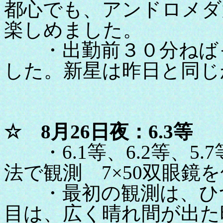
都心でも、アンドロメダ
楽しめました。
・出勤前３０分ねばっ
した。新星は昨日と同じ
☆ 8月26日夜：6.3等
・6.1等、6.2等、5.
法で観測 7×50双眼鏡
・最初の観測は、ひつ
目は、広く晴れ間が出た