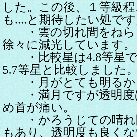
した。この後、１等級程
も....と期待したい処で
・雲の切れ間をねらっ
徐々に減光しています。
・比較星は4.8等星で
5.7等星と比較しました
・月がとても明るかっ
・満月ですが透明度は
め首が痛い。
・かろうじての晴れ間
もあり、透明度も良くない