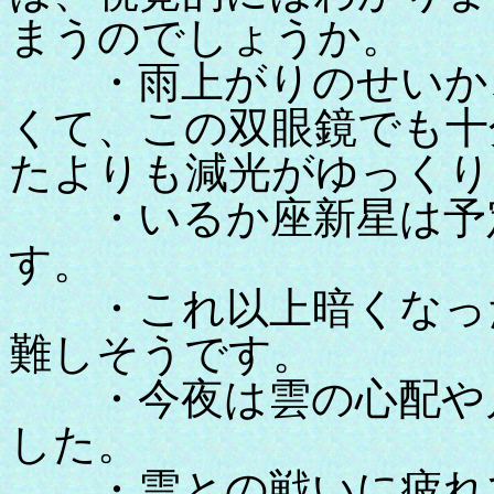
まうのでしょうか。
・雨上がりのせいか、
くて、この双眼鏡でも十
たよりも減光がゆっくり
・いるか座新星は予定
す。
・これ以上暗くなった
難しそうです。
・今夜は雲の心配や月
した。
・雲との戦いに疲れ