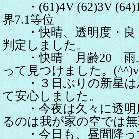
・(61)4V (62)3V (
界7.1等位
・快晴、透明度・良 f2.8
判定しました。
・快晴 月齢20 雨
って見つけました。(^^)v
・３日ぶりの新星は思
て安心しました。
・今夜は久々に透明度
るのは我が家の空では無
・今日も、昼間降って