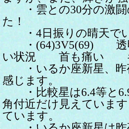
・雲との30分の激闘
た！
・4日振りの晴天でい
・(64)3V5(69) 
い状況 首も痛い 
・いるか座新星、昨夜
感じます。
・比較星は6.4等と6
角付近だけ見えています
ています。
・いるか座新星は昨夜