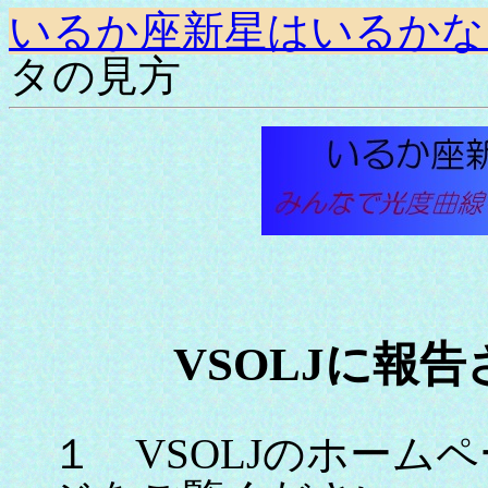
いるか座新星はいるかな
タの見方
VSOLJに報
１ VSOLJのホーム