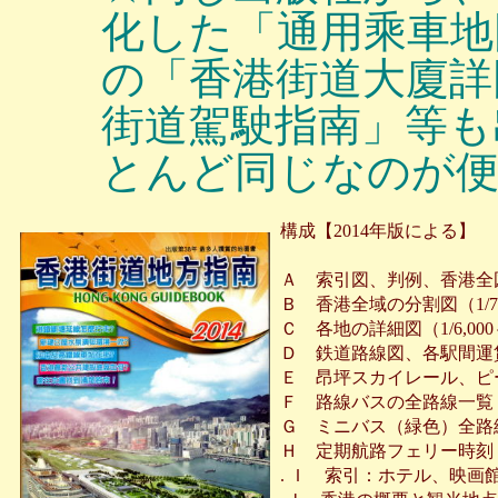
化した「通用乘車地
の「香港街道大廈詳
街道駕駛指南」等も
とんど同じなのが便
構成【2014年版による】
Ａ 索引図、判例、香港全図（1
Ｂ 香港全域の分割図（1/7
Ｃ 各地の詳細図（1/6,000～
Ｄ 鉄道路線図、各駅間運
Ｅ 昂坪スカイレール、ピ
Ｆ 路線バスの全路線一覧
Ｇ ミニバス（緑色）全路
Ｈ 定期航路フェリー時刻
. Ｉ 索引：ホテル、映