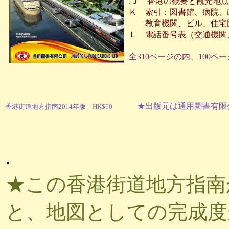
.Ｊ 香港の概要と観光地
Ｋ 索引：図書館、病院、
教育機関、ビル、住宅団
Ｌ 電話番号表（交通機関
全310ページの内、100
★出版元は通用圖書有限公司
香港街道地方指南2014年版 HK$60
.
★この香港街道地方指南
と、地図としての完成度