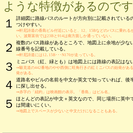
ような特徴があるので
詳細図に路線バスのルートが方向別に記載されている
１
つけやすい。
⇒軒尼詩道の香島ビル付近にいると、12、15Bなどのバスに乗れる
い。波斯富街では23Bと914は南方面しか通っていない。
複数のバス路線があるところで、地図上に余地が少な
２
線番号を記載している。
⇒軒尼詩道には12､15B･･･N170が走っている。
ミニバス（紅、緑とも）は地図上には路線の表記はな
３
⇒駱克道の442番地のやや西側に旺角行きの紅ミニバスの始発があ
発がある。
道路名やビルの名前を中文か英文で知っていれば、後
４
に探し出せる。
⇒赤字の「紐約」は映画館の表示。「香島」はビル名。
ほとんどの表記が中文＋英文なので、同じ場所に英中
５
は間違いにくい。
⇒地図上でスペースが少ないと中文だけになることもある。